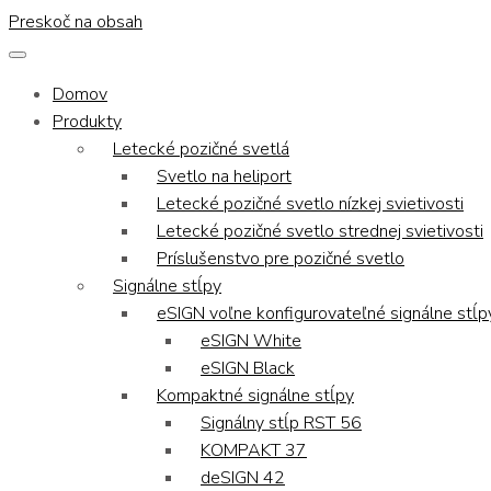
Preskoč na obsah
Domov
Produkty
Letecké pozičné svetlá
Svetlo na heliport
Letecké pozičné svetlo nízkej svietivosti
Letecké pozičné svetlo strednej svietivosti
Príslušenstvo pre pozičné svetlo
Signálne stĺpy
eSIGN voľne konfigurovateľné signálne stĺp
eSIGN White
eSIGN Black
Kompaktné signálne stĺpy
Signálny stĺp RST 56
KOMPAKT 37
deSIGN 42