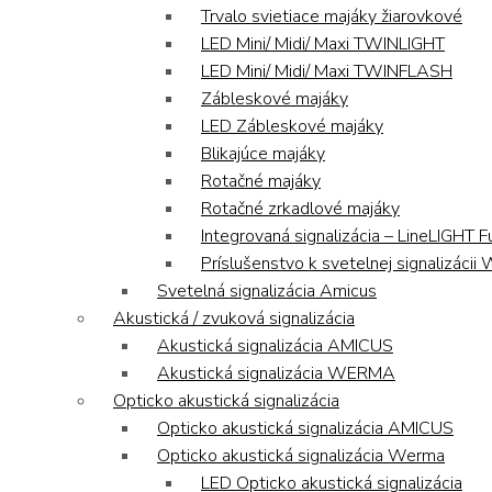
Trvalo svietiace majáky žiarovkové
LED Mini/ Midi/ Maxi TWINLIGHT
LED Mini/ Midi/ Maxi TWINFLASH
Zábleskové majáky
LED Zábleskové majáky
Blikajúce majáky
Rotačné majáky
Rotačné zrkadlové majáky
Integrovaná signalizácia – LineLIGHT F
Príslušenstvo k svetelnej signalizáci
Svetelná signalizácia Amicus
Akustická / zvuková signalizácia
Akustická signalizácia AMICUS
Akustická signalizácia WERMA
Opticko akustická signalizácia
Opticko akustická signalizácia AMICUS
Opticko akustická signalizácia Werma
LED Opticko akustická signalizácia