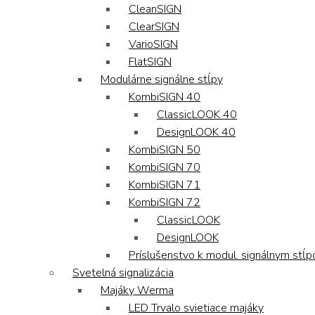
CleanSIGN
ClearSIGN
VarioSIGN
FlatSIGN
Modulárne signálne stĺpy
KombiSIGN 40
ClassicLOOK 40
DesignLOOK 40
KombiSIGN 50
KombiSIGN 70
KombiSIGN 71
KombiSIGN 72
ClassicLOOK
DesignLOOK
Príslušenstvo k modul. signálnym stĺ
Svetelná signalizácia
Majáky Werma
LED Trvalo svietiace majáky