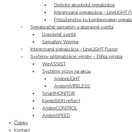
Opticko akustická signalizácia
Integrovaná signalizácia – LineLIGHT F
Príslušenstvo ku kombinovanej signaliz
Signalizačné semafory a dopravné svetlá
Dopravné svetlá
Semafory Werma
Integrovaná signalizácia – LineLIGHT Fusion
Systémy optimalizácie výroby – štíhla výroba
WeASSIST
Systémy výzvy na akciu
AndonLIGHT
AndonWIRELESS
SmartMONITOR
KombiSIGN reflect
AndonCONTROL
AndonSPEED
Články
Kontakt