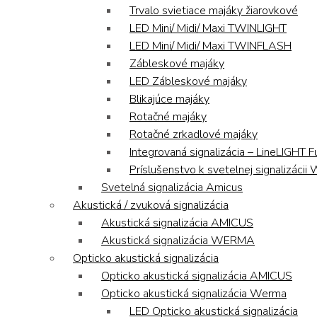
Trvalo svietiace majáky žiarovkové
LED Mini/ Midi/ Maxi TWINLIGHT
LED Mini/ Midi/ Maxi TWINFLASH
Zábleskové majáky
LED Zábleskové majáky
Blikajúce majáky
Rotačné majáky
Rotačné zrkadlové majáky
Integrovaná signalizácia – LineLIGHT F
Príslušenstvo k svetelnej signalizáci
Svetelná signalizácia Amicus
Akustická / zvuková signalizácia
Akustická signalizácia AMICUS
Akustická signalizácia WERMA
Opticko akustická signalizácia
Opticko akustická signalizácia AMICUS
Opticko akustická signalizácia Werma
LED Opticko akustická signalizácia