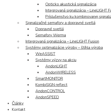
Opticko akustická signalizácia
Integrovaná signalizácia – LineLIGHT F
Príslušenstvo ku kombinovanej signaliz
Signalizačné semafory a dopravné svetlá
Dopravné svetlá
Semafory Werma
Integrovaná signalizácia – LineLIGHT Fusion
Systémy optimalizácie výroby – štíhla výroba
WeASSIST
Systémy výzvy na akciu
AndonLIGHT
AndonWIRELESS
SmartMONITOR
KombiSIGN reflect
AndonCONTROL
AndonSPEED
Články
Kontakt