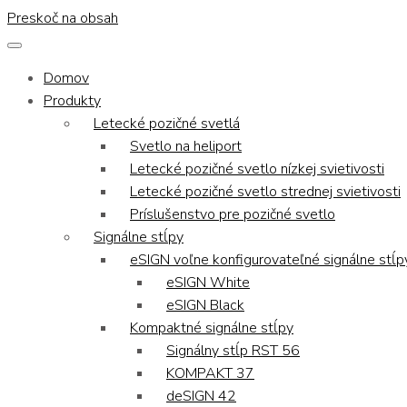
Preskoč na obsah
Domov
Produkty
Letecké pozičné svetlá
Svetlo na heliport
Letecké pozičné svetlo nízkej svietivosti
Letecké pozičné svetlo strednej svietivosti
Príslušenstvo pre pozičné svetlo
Signálne stĺpy
eSIGN voľne konfigurovateľné signálne stĺp
eSIGN White
eSIGN Black
Kompaktné signálne stĺpy
Signálny stĺp RST 56
KOMPAKT 37
deSIGN 42