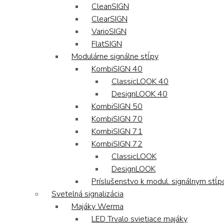
CleanSIGN
ClearSIGN
VarioSIGN
FlatSIGN
Modulárne signálne stĺpy
KombiSIGN 40
ClassicLOOK 40
DesignLOOK 40
KombiSIGN 50
KombiSIGN 70
KombiSIGN 71
KombiSIGN 72
ClassicLOOK
DesignLOOK
Príslušenstvo k modul. signálnym stĺ
Svetelná signalizácia
Majáky Werma
LED Trvalo svietiace majáky