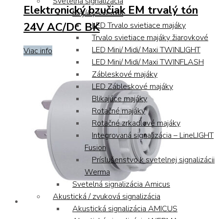
Svetelná signalizácia
Elektronický bzučiak EM trvalý tón
Majáky Werma
24V AC/DC BK
LED Trvalo svietiace majáky
Trvalo svietiace majáky žiarovkové
LED Mini/ Midi/ Maxi TWINLIGHT
Viac info
LED Mini/ Midi/ Maxi TWINFLASH
Zábleskové majáky
LED Zábleskové majáky
Blikajúce majáky
Rotačné majáky
Rotačné zrkadlové majáky
Integrovaná signalizácia – LineLIGHT
Fusion
Príslušenstvo k svetelnej signalizácii
Werma
Svetelná signalizácia Amicus
Akustická / zvuková signalizácia
Akustická signalizácia AMICUS