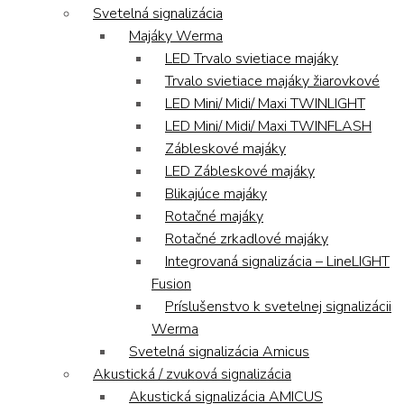
Svetelná signalizácia
Majáky Werma
LED Trvalo svietiace majáky
Trvalo svietiace majáky žiarovkové
LED Mini/ Midi/ Maxi TWINLIGHT
LED Mini/ Midi/ Maxi TWINFLASH
Zábleskové majáky
LED Zábleskové majáky
Blikajúce majáky
Rotačné majáky
Rotačné zrkadlové majáky
Integrovaná signalizácia – LineLIGHT
Fusion
Príslušenstvo k svetelnej signalizácii
Werma
Svetelná signalizácia Amicus
Akustická / zvuková signalizácia
Akustická signalizácia AMICUS