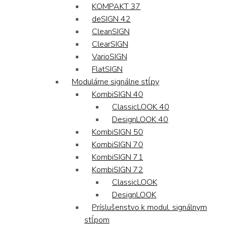
KOMPAKT 37
deSIGN 42
CleanSIGN
ClearSIGN
VarioSIGN
FlatSIGN
Modulárne signálne stĺpy
KombiSIGN 40
ClassicLOOK 40
DesignLOOK 40
KombiSIGN 50
KombiSIGN 70
KombiSIGN 71
KombiSIGN 72
ClassicLOOK
DesignLOOK
Príslušenstvo k modul. signálnym
stĺpom