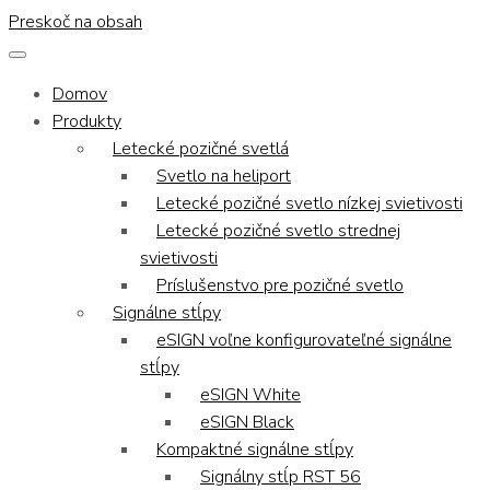
Preskoč na obsah
Domov
Produkty
Letecké pozičné svetlá
Svetlo na heliport
Letecké pozičné svetlo nízkej svietivosti
Letecké pozičné svetlo strednej
svietivosti
Príslušenstvo pre pozičné svetlo
Signálne stĺpy
eSIGN voľne konfigurovateľné signálne
stĺpy
eSIGN White
eSIGN Black
Kompaktné signálne stĺpy
Signálny stĺp RST 56