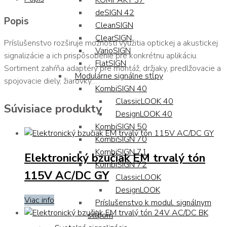
KOMPAKT 37
deSIGN 42
Popis
CleanSIGN
ClearSIGN
Príslušenstvo rozširuje možnosti využitia optickej a akustickej
VarioSIGN
signalizácie a ich prispôsobenie pre konkrétnu aplikáciu.
FlatSIGN
Sortiment zahŕňa adaptéry pre montáž, držiaky, predlžovacie a
Modulárne signálne stĺpy
spojovacie diely, žiarovky…
KombiSIGN 40
ClassicLOOK 40
Súvisiace produkty
DesignLOOK 40
KombiSIGN 50
KombiSIGN 70
KombiSIGN 71
Elektronický bzučiak EM trvalý tón
KombiSIGN 72
115V AC/DC GY
ClassicLOOK
DesignLOOK
Viac info
Príslušenstvo k modul. signálnym
stĺpom