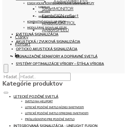
AndonWIRELESS
ESIGN VOĽNE KONFIGUROVATEĽNÉ SIGNÁLNE STĹPY
ESIGN BLACK
SmartMONITOR
ESIGN WHITE
KombiSIGN reflect
PRÍSLUŠENSTVO K SIGNÁLNYM STĹPOM
AndonCONTROL
KOMPAKTNÉ SIGNÁLNE STĹPY
MODULÁRNE SIGNÁLNE STĹPY
AndonSPEED
SVETELNÁ SIGNALIZÁCIA
Články
AKUSTICKÁ / ZVUKOVÁ SIGNALIZÁCIA
Kontakt
OPTICKO AKUSTICKÁ SIGNALIZÁCIA
SIGNALIZAČNÉ SEMAFORY A DOPRAVNÉ SVETLÁ
SYSTÉMY OPTIMALIZÁCIE VÝROBY – ŠTÍHLA VÝROBA
Hľadať...
Kategórie produktov
×
LETECKÉ POZIČNÉ SVETLÁ
SVETLO NA HELIPORT
LETECKÉ POZIČNÉ SVETLO NÍZKEJ SVIETIVOSTI
LETECKÉ POZIČNÉ SVETLO STREDNEJ SVIETIVOSTI
PRÍSLUŠENSTVO PRE POZIČNÉ SVETLO
INTEGROVANÁ SIGNALIZÁCIA - LINELIGHT FUSION