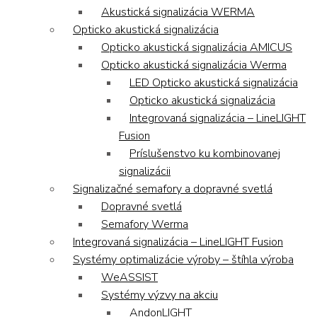
Akustická signalizácia WERMA
Opticko akustická signalizácia
Opticko akustická signalizácia AMICUS
Opticko akustická signalizácia Werma
LED Opticko akustická signalizácia
Opticko akustická signalizácia
Integrovaná signalizácia – LineLIGHT
Fusion
Príslušenstvo ku kombinovanej
signalizácii
Signalizačné semafory a dopravné svetlá
Dopravné svetlá
Semafory Werma
Integrovaná signalizácia – LineLIGHT Fusion
Systémy optimalizácie výroby – štíhla výroba
WeASSIST
Systémy výzvy na akciu
AndonLIGHT