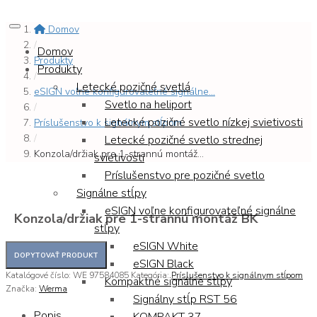
Domov
/
Domov
Produkty
Produkty
/
Letecké pozičné svetlá
eSIGN voľne konfigurovateľné signálne...
Svetlo na heliport
/
Letecké pozičné svetlo nízkej svietivosti
Príslušenstvo k signálnym stĺpom
/
Letecké pozičné svetlo strednej
Konzola/držiak pre 1-strannú montáž...
svietivosti
Príslušenstvo pre pozičné svetlo
Signálne stĺpy
eSIGN voľne konfigurovateľné signálne
Konzola/držiak pre 1-strannú montáž BK
stĺpy
eSIGN White
eSIGN Black
Katalógové číslo:
WE 97584085
Kategória:
Príslušenstvo k signálnym stĺpom
Kompaktné signálne stĺpy
Značka:
Werma
Signálny stĺp RST 56
Popis