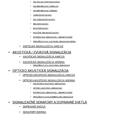
LED TRVALO SVIETIACE MAJÁKY
LED MINI/ MIDI/ MAXI TWINFLASH
LED MINI/ MIDI/ MAXI TWINLIGHT
ZÁBLESKOVÉ MAJÁKY
LED ZÁBLESKOVÉ MAJÁKY
BLIKAJÚCE MAJÁKY
ROTAČNÉ MAJÁKY
ROTAČNÉ ZRKADLOVÉ MAJÁKY
INTEGROVANÁ SIGNALIZÁCIA - LINELIGHT FUSION
PRÍSLUŠENSTVO K SVETELNEJ SIGNALIZÁCII WERMA
SVETELNÁ SIGNALIZÁCIA AMICUS
AKUSTICKÁ / ZVUKOVÁ SIGNALIZÁCIA
AKUSTICKÁ SIGNALIZÁCIA AMICUS
AKUSTICKÁ SIGNALIZÁCIA WERMA
PRÍSLUŠENSTVO K AKUSTICKEJ SIGNALIZÁCII
OPTICKO AKUSTICKÁ SIGNALIZÁCIA
OPTICKO AKUSTICKÁ SIGNALIZÁCIA AMICUS
OPTICKO AKUSTICKÁ SIGNALIZÁCIA WERMA
LED OPTICKO AKUSTICKÁ SIGNALIZÁCIA
OPTICKO AKUSTICKÁ SIGNALIZÁCIA
INTEGROVANÁ SIGNALIZÁCIA - LINELIGHT FUSION
PRÍSLUŠENSTVO KU KOMBINOVANEJ SIGNALIZÁCII
SIGNALIZAČNÉ SEMAFORY A DOPRAVNÉ SVETLÁ
DOPRAVNÉ SVETLÁ
SEMAFORY WERMA