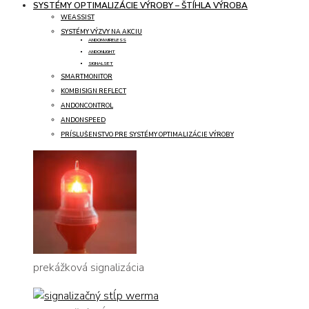
SYSTÉMY OPTIMALIZÁCIE VÝROBY – ŠTÍHLA VÝROBA
WEASSIST
SYSTÉMY VÝZVY NA AKCIU
ANDONWIRELESS
ANDONLIGHT
SIGNALSET
SMARTMONITOR
KOMBISIGN REFLECT
ANDONCONTROL
ANDONSPEED
PRÍSLUŠENSTVO PRE SYSTÉMY OPTIMALIZÁCIE VÝROBY
prekážková signalizácia