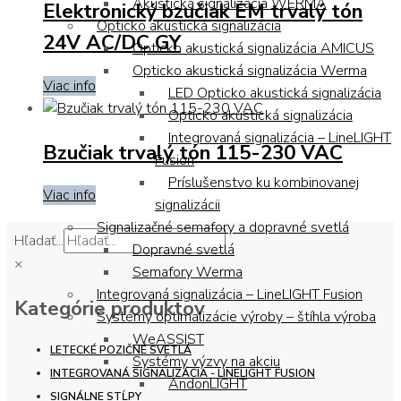
Akustická signalizácia WERMA
Elektronický bzučiak EM trvalý tón
Opticko akustická signalizácia
24V AC/DC GY
Opticko akustická signalizácia AMICUS
Opticko akustická signalizácia Werma
Viac info
LED Opticko akustická signalizácia
Opticko akustická signalizácia
Integrovaná signalizácia – LineLIGHT
Bzučiak trvalý tón 115-230 VAC
Fusion
Príslušenstvo ku kombinovanej
Viac info
signalizácii
Signalizačné semafory a dopravné svetlá
Hľadať...
Dopravné svetlá
×
Semafory Werma
Integrovaná signalizácia – LineLIGHT Fusion
Kategórie produktov
Systémy optimalizácie výroby – štíhla výroba
WeASSIST
LETECKÉ POZIČNÉ SVETLÁ
Systémy výzvy na akciu
INTEGROVANÁ SIGNALIZÁCIA - LINELIGHT FUSION
AndonLIGHT
SIGNÁLNE STĹPY