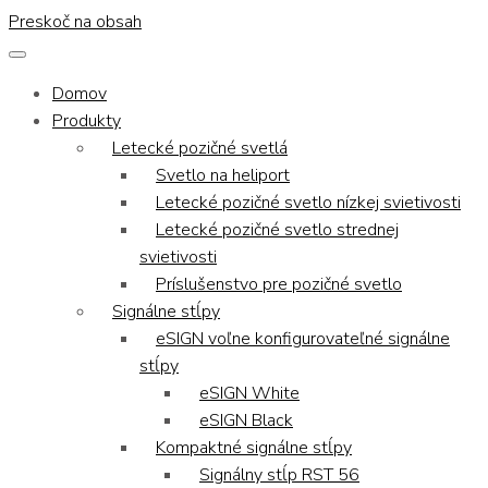
Preskoč na obsah
Domov
Produkty
Letecké pozičné svetlá
Svetlo na heliport
Letecké pozičné svetlo nízkej svietivosti
Letecké pozičné svetlo strednej
svietivosti
Príslušenstvo pre pozičné svetlo
Signálne stĺpy
eSIGN voľne konfigurovateľné signálne
stĺpy
eSIGN White
eSIGN Black
Kompaktné signálne stĺpy
Signálny stĺp RST 56