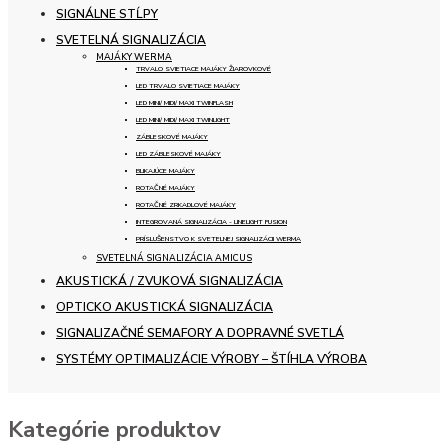
SIGNÁLNE STĹPY
SVETELNÁ SIGNALIZÁCIA
MAJÁKY WERMA
TRVALO SVIETIACE MAJÁKY ŽIAROVKOVÉ
LED TRVALO SVIETIACE MAJÁKY
LED MINI/ MIDI/ MAXI TWINFLASH
LED MINI/ MIDI/ MAXI TWINLIGHT
ZÁBLESKOVÉ MAJÁKY
LED ZÁBLESKOVÉ MAJÁKY
BLIKAJÚCE MAJÁKY
ROTAČNÉ MAJÁKY
ROTAČNÉ ZRKADLOVÉ MAJÁKY
INTEGROVANÁ SIGNALIZÁCIA - LINELIGHT FUSION
PRÍSLUŠENSTVO K SVETELNEJ SIGNALIZÁCII WERMA
SVETELNÁ SIGNALIZÁCIA AMICUS
AKUSTICKÁ / ZVUKOVÁ SIGNALIZÁCIA
OPTICKO AKUSTICKÁ SIGNALIZÁCIA
SIGNALIZAČNÉ SEMAFORY A DOPRAVNÉ SVETLÁ
SYSTÉMY OPTIMALIZÁCIE VÝROBY – ŠTÍHLA VÝROBA
Kategórie produktov