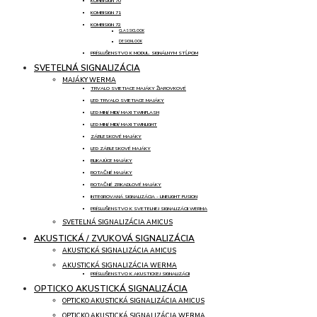
KOMBISIGN 70
KOMBISIGN 71
KOMBISIGN 72
CLASSICLOOK
DESIGNLOOK
PRÍSLUŠENSTVO K MODUL. SIGNÁLNYM STĹPOM
SVETELNÁ SIGNALIZÁCIA
MAJÁKY WERMA
TRVALO SVIETIACE MAJÁKY ŽIAROVKOVÉ
LED TRVALO SVIETIACE MAJÁKY
LED MINI/ MIDI/ MAXI TWINFLASH
LED MINI/ MIDI/ MAXI TWINLIGHT
ZÁBLESKOVÉ MAJÁKY
LED ZÁBLESKOVÉ MAJÁKY
BLIKAJÚCE MAJÁKY
ROTAČNÉ MAJÁKY
ROTAČNÉ ZRKADLOVÉ MAJÁKY
INTEGROVANÁ SIGNALIZÁCIA - LINELIGHT FUSION
PRÍSLUŠENSTVO K SVETELNEJ SIGNALIZÁCII WERMA
SVETELNÁ SIGNALIZÁCIA AMICUS
AKUSTICKÁ / ZVUKOVÁ SIGNALIZÁCIA
AKUSTICKÁ SIGNALIZÁCIA AMICUS
AKUSTICKÁ SIGNALIZÁCIA WERMA
PRÍSLUŠENSTVO K AKUSTICKEJ SIGNALIZÁCII
OPTICKO AKUSTICKÁ SIGNALIZÁCIA
OPTICKO AKUSTICKÁ SIGNALIZÁCIA AMICUS
OPTICKO AKUSTICKÁ SIGNALIZÁCIA WERMA