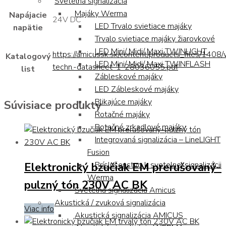
Svetelná signalizácia
Majáky Werma
Napájacie
24V DC
LED Trvalo svietiace majáky
napätie
Trvalo svietiace majáky žiarovkové
LED Mini/ Midi/ Maxi TWINLIGHT
https://amicussk.sk/content/products_files/1408
Katalogový
LED Mini/ Midi/ Maxi TWINFLASH
techn.-datasheet-1-28036055.pdf
list
Zábleskové majáky
LED Zábleskové majáky
Blikajúce majáky
Súvisiace produkty
Rotačné majáky
Rotačné zrkadlové majáky
Integrovaná signalizácia – LineLIGHT
Fusion
Elektronický bzučiak EM prerušovaný-
Príslušenstvo k svetelnej signalizácii
Werma
pulzný tón 230V AC BK
Svetelná signalizácia Amicus
Akustická / zvuková signalizácia
Viac info
Akustická signalizácia AMICUS