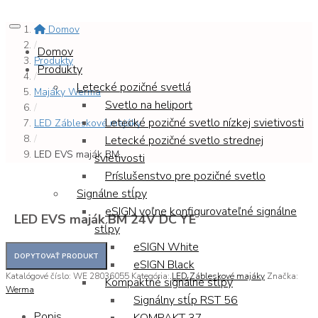
Domov
/
Domov
Produkty
Produkty
/
Letecké pozičné svetlá
Majáky Werma
Svetlo na heliport
/
Letecké pozičné svetlo nízkej svietivosti
LED Zábleskové majáky
/
Letecké pozičné svetlo strednej
LED EVS maják BM...
svietivosti
Príslušenstvo pre pozičné svetlo
Signálne stĺpy
eSIGN voľne konfigurovateľné signálne
LED EVS maják BM 24V DC YE
stĺpy
eSIGN White
eSIGN Black
Katalógové číslo:
WE 28036055
Kategória:
LED Zábleskové majáky
Značka:
Kompaktné signálne stĺpy
Werma
Signálny stĺp RST 56
Popis