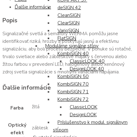
KOMPAKT 37
Ďalšie informácie
deSIGN 42
CleanSIGN
Popis
ClearSIGN
VarioSIGN
Signalizačné svetlá a semafory WERMA pomôžu jasne
FlatSIGN
identifikovať riziká, hrozby a poskytujú jasnú a efektívnu
Modulárne signálne stĺpy
signalizáciu, aby boli procesy bezpečné. V ponuke sú rotačné,
KombiSIGN 40
trvalo svietiace alebo zábleskové majáky s červenou alebo
ClassicLOOK 40
žltou farbou v prevedení LED, halogénový alebo xenónový
DesignLOOK 40
zdroj svetla signalizácie s mnohými variáciami napájania.
KombiSIGN 50
KombiSIGN 70
Ďalšie informácie
KombiSIGN 71
KombiSIGN 72
žltá
ClassicLOOK
Farba
DesignLOOK
Príslušenstvo k modul. signálnym
Optický
záblesk
stĺpom
efekt