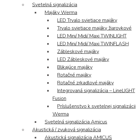
Svetelná signalizácia
Majáky Werma
LED Trvalo svietiace majáky
Trvalo svietiace majáky žiarovkové
LED Mini/ Midi/ Maxi TWINLIGHT
LED Mini/ Midi/ Maxi TWINFLASH
Zábleskové majáky
LED Zábleskové majáky
Blikajúce majáky
Rotačné majáky
Rotačné zrkadlové majáky
Integrovaná signalizácia – LineLIGHT
Fusion
Príslušenstvo k svetelnej signalizácii
Werma
Svetelná signalizácia Amicus
Akustická / zvuková signalizácia
Akustická signalizácia AMICUS