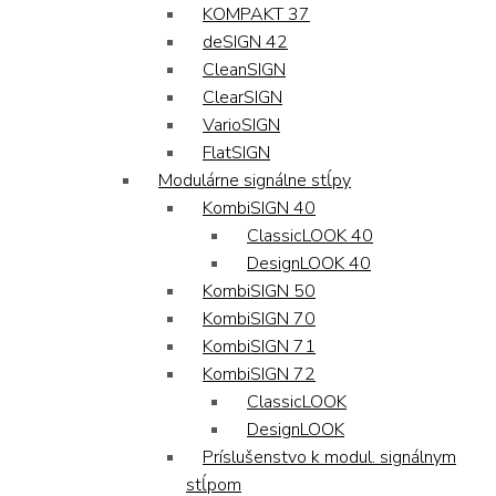
KOMPAKT 37
deSIGN 42
CleanSIGN
ClearSIGN
VarioSIGN
FlatSIGN
Modulárne signálne stĺpy
KombiSIGN 40
ClassicLOOK 40
DesignLOOK 40
KombiSIGN 50
KombiSIGN 70
KombiSIGN 71
KombiSIGN 72
ClassicLOOK
DesignLOOK
Príslušenstvo k modul. signálnym
stĺpom