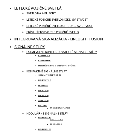
LETECKÉ POZIČNÉ SVETLÁ
SVETLO NA HELIPORT
LETECKÉ POZIČNÉ SVETLO NÍZKEJ SVIETIVOSTI
LETECKÉ POZIČNÉ SVETLO STREDNEJ SVIETIVOSTI
PRÍSLUŠENSTVO PRE POZIČNÉ SVETLO
INTEGROVANÁ SIGNALIZÁCIA - LINELIGHT FUSION
SIGNÁLNE STĹPY
ESIGN VOĽNE KONFIGUROVATEĽNÉ SIGNÁLNE STĹPY
ESIGN BLACK
ESIGN WHITE
PRÍSLUŠENSTVO K SIGNÁLNYM STĹPOM
KOMPAKTNÉ SIGNÁLNE STĹPY
SIGNÁLNY STĹP RST 56
KOMPAKT 37
DESIGN 42
CLEANSIGN
CLEARSIGN
VARIOSIGN
FLATSIGN
PRÍSLUŠENSTVO FLATSIGN
MODULÁRNE SIGNÁLNE STĹPY
KOMBISIGN 40
CLASSICLOOK 40
DESIGNLOOK 40
KOMBISIGN 50