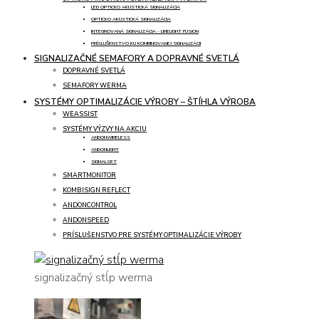
LED OPTICKO AKUSTICKÁ SIGNALIZÁCIA
OPTICKO AKUSTICKÁ SIGNALIZÁCIA
INTEGROVANÁ SIGNALIZÁCIA - LINELIGHT FUSION
PRÍSLUŠENSTVO KU KOMBINOVANEJ SIGNALIZÁCII
SIGNALIZAČNÉ SEMAFORY A DOPRAVNÉ SVETLÁ
DOPRAVNÉ SVETLÁ
SEMAFORY WERMA
SYSTÉMY OPTIMALIZÁCIE VÝROBY – ŠTÍHLA VÝROBA
WEASSIST
SYSTÉMY VÝZVY NA AKCIU
ANDONWIRELESS
ANDONLIGHT
SIGNALSET
SMARTMONITOR
KOMBISIGN REFLECT
ANDONCONTROL
ANDONSPEED
PRÍSLUŠENSTVO PRE SYSTÉMY OPTIMALIZÁCIE VÝROBY
signalizačný stĺp werma