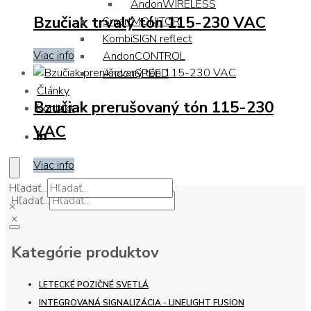
AndonWIRELESS
Bzučiak trvalý tón 115-230 VAC
SmartMONITOR
KombiSIGN reflect
Viac info
AndonCONTROL
AndonSPEED
Články
Bzučiak prerušovaný tón 115-230
Kontakt
VAC
Viac info
Hľadať...
Hľadať...
×
×
Kategórie produktov
LETECKÉ POZIČNÉ SVETLÁ
INTEGROVANÁ SIGNALIZÁCIA - LINELIGHT FUSION