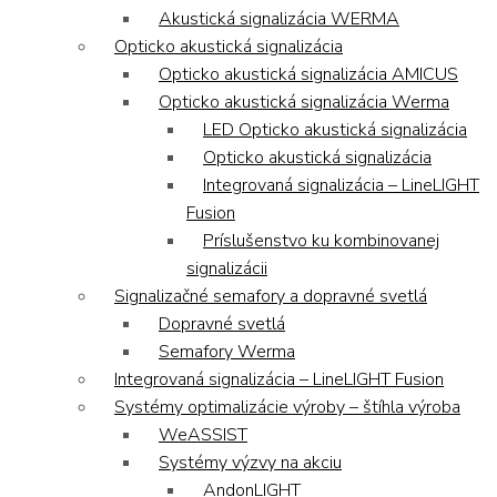
Akustická signalizácia WERMA
Opticko akustická signalizácia
Opticko akustická signalizácia AMICUS
Opticko akustická signalizácia Werma
LED Opticko akustická signalizácia
Opticko akustická signalizácia
Integrovaná signalizácia – LineLIGHT
Fusion
Príslušenstvo ku kombinovanej
signalizácii
Signalizačné semafory a dopravné svetlá
Dopravné svetlá
Semafory Werma
Integrovaná signalizácia – LineLIGHT Fusion
Systémy optimalizácie výroby – štíhla výroba
WeASSIST
Systémy výzvy na akciu
AndonLIGHT