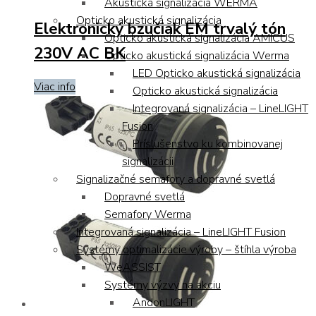
Akustická signalizácia WERMA
Opticko akustická signalizácia
Elektronický bzučiak EM trvalý tón
Opticko akustická signalizácia AMICUS
230V AC BK
Opticko akustická signalizácia Werma
LED Opticko akustická signalizácia
Viac info
Opticko akustická signalizácia
Integrovaná signalizácia – LineLIGHT
Fusion
Príslušenstvo ku kombinovanej
signalizácii
Signalizačné semafory a dopravné svetlá
Dopravné svetlá
Semafory Werma
Integrovaná signalizácia – LineLIGHT Fusion
Systémy optimalizácie výroby – štíhla výroba
WeASSIST
Systémy výzvy na akciu
AndonLIGHT