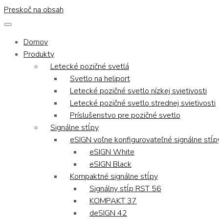
Preskoč na obsah
Domov
Produkty
Letecké pozičné svetlá
Svetlo na heliport
Letecké pozičné svetlo nízkej svietivosti
Letecké pozičné svetlo strednej svietivosti
Príslušenstvo pre pozičné svetlo
Signálne stĺpy
eSIGN voľne konfigurovateľné signálne stĺp
eSIGN White
eSIGN Black
Kompaktné signálne stĺpy
Signálny stĺp RST 56
KOMPAKT 37
deSIGN 42