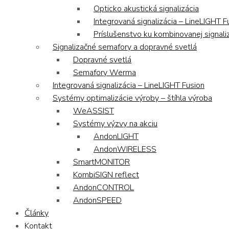
Opticko akustická signalizácia
Integrovaná signalizácia – LineLIGHT F
Príslušenstvo ku kombinovanej signaliz
Signalizačné semafory a dopravné svetlá
Dopravné svetlá
Semafory Werma
Integrovaná signalizácia – LineLIGHT Fusion
Systémy optimalizácie výroby – štíhla výroba
WeASSIST
Systémy výzvy na akciu
AndonLIGHT
AndonWIRELESS
SmartMONITOR
KombiSIGN reflect
AndonCONTROL
AndonSPEED
Články
Kontakt