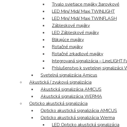
Trvalo svietiace majáky žiarovkové
LED Mini/ Midi/ Maxi TWINLIGHT
LED Mini/ Midi/ Maxi TWINFLASH
Zábleskové majáky
LED Zábleskové majáky
Blikajúce majáky
Rotačné majáky
Rotačné zrkadlové majáky
Integrovaná signalizácia – LineLIGHT F
Príslušenstvo k svetelnej signalizáci
Svetelná signalizácia Amicus
Akustická / zvuková signalizácia
Akustická signalizácia AMICUS
Akustická signalizácia WERMA
Opticko akustická signalizácia
Opticko akustická signalizácia AMICUS
Opticko akustická signalizácia Werma
LED Opticko akustická signalizácia