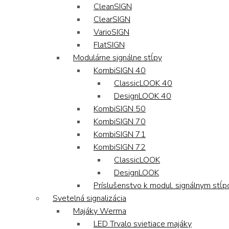
CleanSIGN
ClearSIGN
VarioSIGN
FlatSIGN
Modulárne signálne stĺpy
KombiSIGN 40
ClassicLOOK 40
DesignLOOK 40
KombiSIGN 50
KombiSIGN 70
KombiSIGN 71
KombiSIGN 72
ClassicLOOK
DesignLOOK
Príslušenstvo k modul. signálnym stĺ
Svetelná signalizácia
Majáky Werma
LED Trvalo svietiace majáky