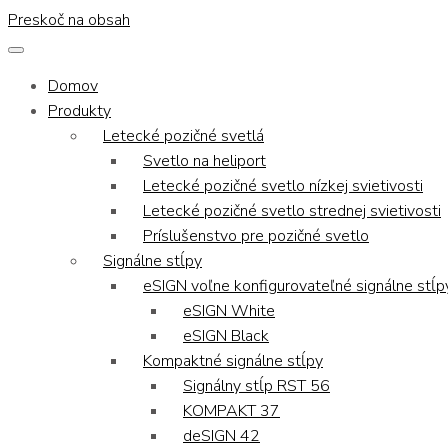
Preskoč na obsah
Domov
Produkty
Letecké pozičné svetlá
Svetlo na heliport
Letecké pozičné svetlo nízkej svietivosti
Letecké pozičné svetlo strednej svietivosti
Príslušenstvo pre pozičné svetlo
Signálne stĺpy
eSIGN voľne konfigurovateľné signálne stĺp
eSIGN White
eSIGN Black
Kompaktné signálne stĺpy
Signálny stĺp RST 56
KOMPAKT 37
deSIGN 42