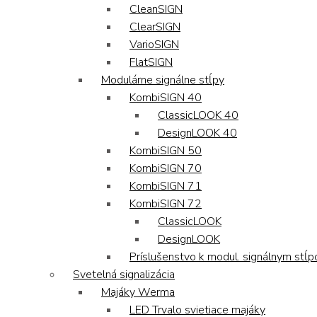
CleanSIGN
ClearSIGN
VarioSIGN
FlatSIGN
Modulárne signálne stĺpy
KombiSIGN 40
ClassicLOOK 40
DesignLOOK 40
KombiSIGN 50
KombiSIGN 70
KombiSIGN 71
KombiSIGN 72
ClassicLOOK
DesignLOOK
Príslušenstvo k modul. signálnym stĺ
Svetelná signalizácia
Majáky Werma
LED Trvalo svietiace majáky