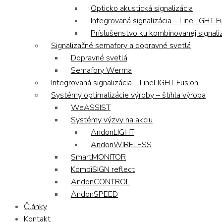
Opticko akustická signalizácia
Integrovaná signalizácia – LineLIGHT F
Príslušenstvo ku kombinovanej signaliz
Signalizačné semafory a dopravné svetlá
Dopravné svetlá
Semafory Werma
Integrovaná signalizácia – LineLIGHT Fusion
Systémy optimalizácie výroby – štíhla výroba
WeASSIST
Systémy výzvy na akciu
AndonLIGHT
AndonWIRELESS
SmartMONITOR
KombiSIGN reflect
AndonCONTROL
AndonSPEED
Články
Kontakt