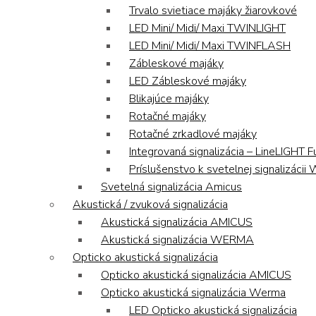
Trvalo svietiace majáky žiarovkové
LED Mini/ Midi/ Maxi TWINLIGHT
LED Mini/ Midi/ Maxi TWINFLASH
Zábleskové majáky
LED Zábleskové majáky
Blikajúce majáky
Rotačné majáky
Rotačné zrkadlové majáky
Integrovaná signalizácia – LineLIGHT F
Príslušenstvo k svetelnej signalizáci
Svetelná signalizácia Amicus
Akustická / zvuková signalizácia
Akustická signalizácia AMICUS
Akustická signalizácia WERMA
Opticko akustická signalizácia
Opticko akustická signalizácia AMICUS
Opticko akustická signalizácia Werma
LED Opticko akustická signalizácia