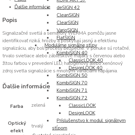
KOMPAKT 37
Ďalšie informácie
deSIGN 42
CleanSIGN
Popis
ClearSIGN
VarioSIGN
Signalizačné svetlá a semafory WERMA pomôžu jasne
FlatSIGN
identifikovať riziká, hrozby a poskytujú jasnú a efektívnu
Modulárne signálne stĺpy
signalizáciu, aby boli procesy bezpečné. V ponuke sú rotačné,
KombiSIGN 40
trvalo svietiace alebo zábleskové majáky s červenou alebo
ClassicLOOK 40
žltou farbou v prevedení LED, halogénový alebo xenónový
DesignLOOK 40
zdroj svetla signalizácie s mnohými variáciami napájania.
KombiSIGN 50
KombiSIGN 70
Ďalšie informácie
KombiSIGN 71
KombiSIGN 72
zelená
ClassicLOOK
Farba
DesignLOOK
Príslušenstvo k modul. signálnym
Optický
trvalý
stĺpom
efekt