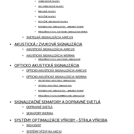
ZÁBLESKOVÉ MAJÁKY
LED ZÁBLESKOVÉ MAJÁKY
BLIKAJÚCE MAJÁKY
ROTAČNÉ MAJÁKY
ROTAČNÉ ZRKADLOVÉ MAJÁKY
INTEGROVANÁ SIGNALIZÁCIA - LINELIGHT FUSION
PRÍSLUŠENSTVO K SVETELNEJ SIGNALIZÁCII WERMA
SVETELNÁ SIGNALIZÁCIA AMICUS
AKUSTICKÁ / ZVUKOVÁ SIGNALIZÁCIA
AKUSTICKÁ SIGNALIZÁCIA AMICUS
AKUSTICKÁ SIGNALIZÁCIA WERMA
PRÍSLUŠENSTVO K AKUSTICKEJ SIGNALIZÁCII
OPTICKO AKUSTICKÁ SIGNALIZÁCIA
OPTICKO AKUSTICKÁ SIGNALIZÁCIA AMICUS
OPTICKO AKUSTICKÁ SIGNALIZÁCIA WERMA
LED OPTICKO AKUSTICKÁ SIGNALIZÁCIA
OPTICKO AKUSTICKÁ SIGNALIZÁCIA
INTEGROVANÁ SIGNALIZÁCIA - LINELIGHT FUSION
PRÍSLUŠENSTVO KU KOMBINOVANEJ SIGNALIZÁCII
SIGNALIZAČNÉ SEMAFORY A DOPRAVNÉ SVETLÁ
DOPRAVNÉ SVETLÁ
SEMAFORY WERMA
SYSTÉMY OPTIMALIZÁCIE VÝROBY – ŠTÍHLA VÝROBA
WEASSIST
SYSTÉMY VÝZVY NA AKCIU