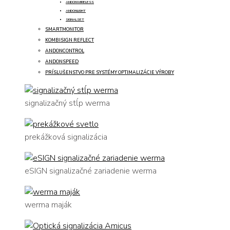
ANDONWIRELESS
ANDONLIGHT
SIGNALSET
SMARTMONITOR
KOMBISIGN REFLECT
ANDONCONTROL
ANDONSPEED
PRÍSLUŠENSTVO PRE SYSTÉMY OPTIMALIZÁCIE VÝROBY
signalizačný stĺp werma
prekážková signalizácia
eSIGN signalizačné zariadenie werma
werma maják