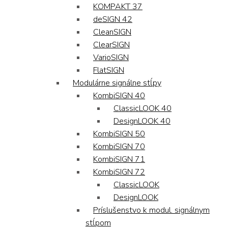
KOMPAKT 37
deSIGN 42
CleanSIGN
ClearSIGN
VarioSIGN
FlatSIGN
Modulárne signálne stĺpy
KombiSIGN 40
ClassicLOOK 40
DesignLOOK 40
KombiSIGN 50
KombiSIGN 70
KombiSIGN 71
KombiSIGN 72
ClassicLOOK
DesignLOOK
Príslušenstvo k modul. signálnym
stĺpom