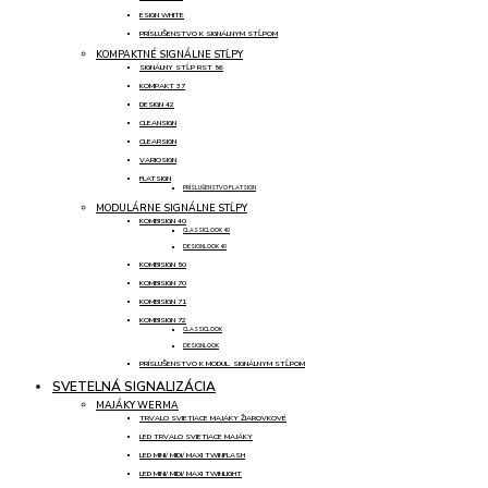
ESIGN WHITE
PRÍSLUŠENSTVO K SIGNÁLNYM STĹPOM
KOMPAKTNÉ SIGNÁLNE STĹPY
SIGNÁLNY STĹP RST 56
KOMPAKT 37
DESIGN 42
CLEANSIGN
CLEARSIGN
VARIOSIGN
FLATSIGN
PRÍSLUŠENSTVO FLATSIGN
MODULÁRNE SIGNÁLNE STĹPY
KOMBISIGN 40
CLASSICLOOK 40
DESIGNLOOK 40
KOMBISIGN 50
KOMBISIGN 70
KOMBISIGN 71
KOMBISIGN 72
CLASSICLOOK
DESIGNLOOK
PRÍSLUŠENSTVO K MODUL. SIGNÁLNYM STĹPOM
SVETELNÁ SIGNALIZÁCIA
MAJÁKY WERMA
TRVALO SVIETIACE MAJÁKY ŽIAROVKOVÉ
LED TRVALO SVIETIACE MAJÁKY
LED MINI/ MIDI/ MAXI TWINFLASH
LED MINI/ MIDI/ MAXI TWINLIGHT