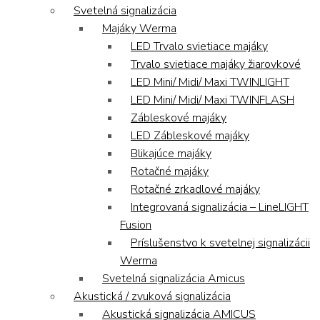
Svetelná signalizácia
Majáky Werma
LED Trvalo svietiace majáky
Trvalo svietiace majáky žiarovkové
LED Mini/ Midi/ Maxi TWINLIGHT
LED Mini/ Midi/ Maxi TWINFLASH
Zábleskové majáky
LED Zábleskové majáky
Blikajúce majáky
Rotačné majáky
Rotačné zrkadlové majáky
Integrovaná signalizácia – LineLIGHT
Fusion
Príslušenstvo k svetelnej signalizácii
Werma
Svetelná signalizácia Amicus
Akustická / zvuková signalizácia
Akustická signalizácia AMICUS