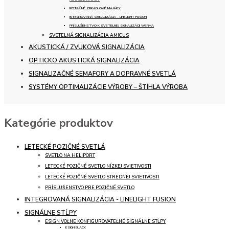
ROTAČNÉ ZRKADLOVÉ MAJÁKY
INTEGROVANÁ SIGNALIZÁCIA - LINELIGHT FUSION
PRÍSLUŠENSTVO K SVETELNEJ SIGNALIZÁCII WERMA
SVETELNÁ SIGNALIZÁCIA AMICUS
AKUSTICKÁ / ZVUKOVÁ SIGNALIZÁCIA
OPTICKO AKUSTICKÁ SIGNALIZÁCIA
SIGNALIZAČNÉ SEMAFORY A DOPRAVNÉ SVETLÁ
SYSTÉMY OPTIMALIZÁCIE VÝROBY – ŠTÍHLA VÝROBA
Kategórie produktov
LETECKÉ POZIČNÉ SVETLÁ
SVETLO NA HELIPORT
LETECKÉ POZIČNÉ SVETLO NÍZKEJ SVIETIVOSTI
LETECKÉ POZIČNÉ SVETLO STREDNEJ SVIETIVOSTI
PRÍSLUŠENSTVO PRE POZIČNÉ SVETLO
INTEGROVANÁ SIGNALIZÁCIA - LINELIGHT FUSION
SIGNÁLNE STĹPY
ESIGN VOĽNE KONFIGUROVATEĽNÉ SIGNÁLNE STĹPY
ESIGN BLACK