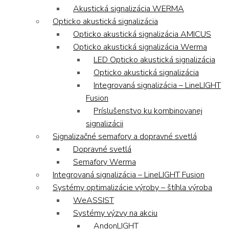
Akustická signalizácia WERMA
Opticko akustická signalizácia
Opticko akustická signalizácia AMICUS
Opticko akustická signalizácia Werma
LED Opticko akustická signalizácia
Opticko akustická signalizácia
Integrovaná signalizácia – LineLIGHT
Fusion
Príslušenstvo ku kombinovanej
signalizácii
Signalizačné semafory a dopravné svetlá
Dopravné svetlá
Semafory Werma
Integrovaná signalizácia – LineLIGHT Fusion
Systémy optimalizácie výroby – štíhla výroba
WeASSIST
Systémy výzvy na akciu
AndonLIGHT