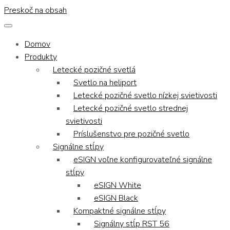
Preskoč na obsah
Domov
Produkty
Letecké pozičné svetlá
Svetlo na heliport
Letecké pozičné svetlo nízkej svietivosti
Letecké pozičné svetlo strednej
svietivosti
Príslušenstvo pre pozičné svetlo
Signálne stĺpy
eSIGN voľne konfigurovateľné signálne
stĺpy
eSIGN White
eSIGN Black
Kompaktné signálne stĺpy
Signálny stĺp RST 56