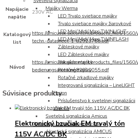
Svetelná signalizácia
Majáky Werma
Napájacie
230V AC
LED Trvalo svietiace majáky
napätie
Trvalo svietiace majáky žiarovkové
LED Mini/ Midi/ Maxi TWINLIGHT
https://amicussk.sk/content/products_files/1560
Katalogový
LED Mini/ Midi/ Maxi TWINFLASH
techn.-datasheet-1-82923768.pdf
list
Zábleskové majáky
LED Zábleskové majáky
https://amicussk.sk/content/products_files/1560
Blikajúce majáky
Návod
bedienungsanleitung82910055.pdf
Rotačné majáky
Rotačné zrkadlové majáky
Integrovaná signalizácia – LineLIGHT
Súvisiace produkty
Fusion
Príslušenstvo k svetelnej signalizácii
Werma
Svetelná signalizácia Amicus
Elektronický bzučiak EM trvalý tón
Akustická / zvuková signalizácia
Akustická signalizácia AMICUS
115V AC/DC BK