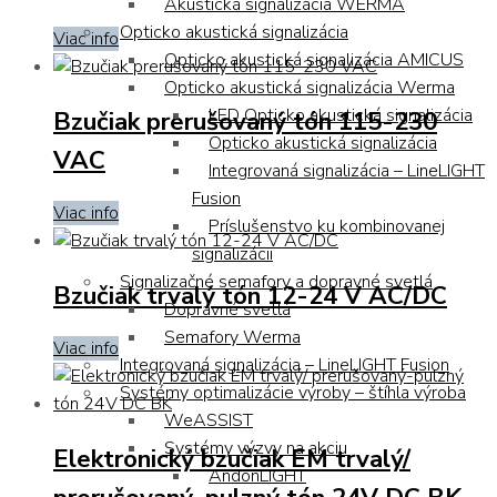
Akustická signalizácia WERMA
Opticko akustická signalizácia
Viac info
Opticko akustická signalizácia AMICUS
Opticko akustická signalizácia Werma
LED Opticko akustická signalizácia
Bzučiak prerušovaný tón 115-230
Opticko akustická signalizácia
VAC
Integrovaná signalizácia – LineLIGHT
Fusion
Viac info
Príslušenstvo ku kombinovanej
signalizácii
Signalizačné semafory a dopravné svetlá
Bzučiak trvalý tón 12-24 V AC/DC
Dopravné svetlá
Semafory Werma
Viac info
Integrovaná signalizácia – LineLIGHT Fusion
Systémy optimalizácie výroby – štíhla výroba
WeASSIST
Systémy výzvy na akciu
Elektronický bzučiak EM trvalý/
AndonLIGHT