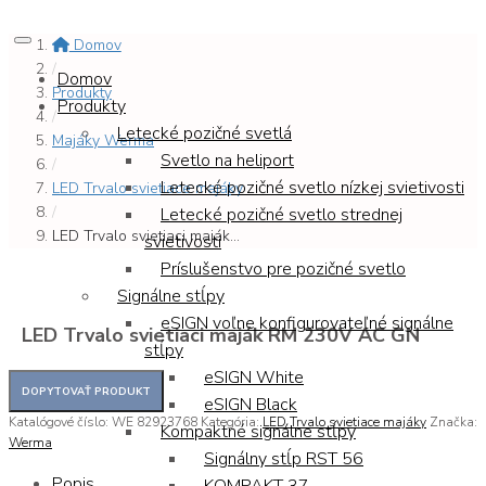
Domov
/
Domov
Produkty
Produkty
/
Letecké pozičné svetlá
Majáky Werma
Svetlo na heliport
/
Letecké pozičné svetlo nízkej svietivosti
LED Trvalo svietiace majáky
/
Letecké pozičné svetlo strednej
LED Trvalo svietiaci maják...
svietivosti
Príslušenstvo pre pozičné svetlo
Signálne stĺpy
eSIGN voľne konfigurovateľné signálne
LED Trvalo svietiaci maják RM 230V AC GN
stĺpy
eSIGN White
eSIGN Black
Katalógové číslo:
WE 82923768
Kategória:
LED Trvalo svietiace majáky
Značka:
Kompaktné signálne stĺpy
Werma
Signálny stĺp RST 56
Popis