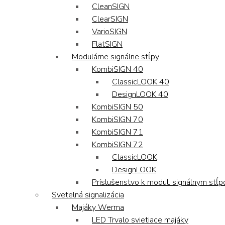
CleanSIGN
ClearSIGN
VarioSIGN
FlatSIGN
Modulárne signálne stĺpy
KombiSIGN 40
ClassicLOOK 40
DesignLOOK 40
KombiSIGN 50
KombiSIGN 70
KombiSIGN 71
KombiSIGN 72
ClassicLOOK
DesignLOOK
Príslušenstvo k modul. signálnym stĺ
Svetelná signalizácia
Majáky Werma
LED Trvalo svietiace majáky