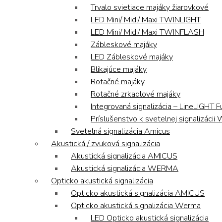
Trvalo svietiace majáky žiarovkové
LED Mini/ Midi/ Maxi TWINLIGHT
LED Mini/ Midi/ Maxi TWINFLASH
Zábleskové majáky
LED Zábleskové majáky
Blikajúce majáky
Rotačné majáky
Rotačné zrkadlové majáky
Integrovaná signalizácia – LineLIGHT F
Príslušenstvo k svetelnej signalizáci
Svetelná signalizácia Amicus
Akustická / zvuková signalizácia
Akustická signalizácia AMICUS
Akustická signalizácia WERMA
Opticko akustická signalizácia
Opticko akustická signalizácia AMICUS
Opticko akustická signalizácia Werma
LED Opticko akustická signalizácia