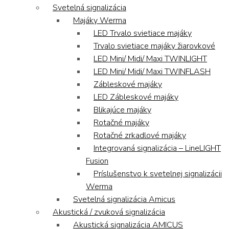
Svetelná signalizácia
Majáky Werma
LED Trvalo svietiace majáky
Trvalo svietiace majáky žiarovkové
LED Mini/ Midi/ Maxi TWINLIGHT
LED Mini/ Midi/ Maxi TWINFLASH
Zábleskové majáky
LED Zábleskové majáky
Blikajúce majáky
Rotačné majáky
Rotačné zrkadlové majáky
Integrovaná signalizácia – LineLIGHT
Fusion
Príslušenstvo k svetelnej signalizácii
Werma
Svetelná signalizácia Amicus
Akustická / zvuková signalizácia
Akustická signalizácia AMICUS