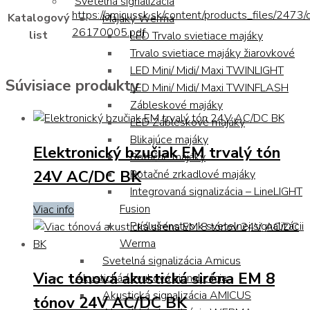
Svetelná signalizácia
https://amicussk.sk/content/products_files/2473/
Katalogový
Majáky Werma
26170005.pdf
list
LED Trvalo svietiace majáky
Trvalo svietiace majáky žiarovkové
LED Mini/ Midi/ Maxi TWINLIGHT
Súvisiace produkty
LED Mini/ Midi/ Maxi TWINFLASH
Zábleskové majáky
LED Zábleskové majáky
Blikajúce majáky
Elektronický bzučiak EM trvalý tón
Rotačné majáky
24V AC/DC BK
Rotačné zrkadlové majáky
Integrovaná signalizácia – LineLIGHT
Fusion
Viac info
Príslušenstvo k svetelnej signalizácii
Werma
Svetelná signalizácia Amicus
Viac tónová akustická siréna EM 8
Akustická / zvuková signalizácia
Akustická signalizácia AMICUS
tónov 24V AC/DC BK