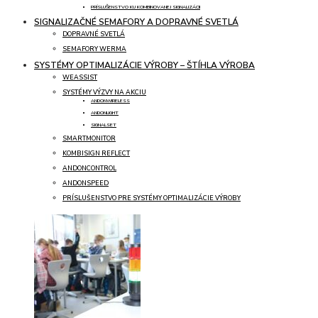
PRÍSLUŠENSTVO KU KOMBINOVANEJ SIGNALIZÁCII
SIGNALIZAČNÉ SEMAFORY A DOPRAVNÉ SVETLÁ
DOPRAVNÉ SVETLÁ
SEMAFORY WERMA
SYSTÉMY OPTIMALIZÁCIE VÝROBY – ŠTÍHLA VÝROBA
WEASSIST
SYSTÉMY VÝZVY NA AKCIU
ANDONWIRELESS
ANDONLIGHT
SIGNALSET
SMARTMONITOR
KOMBISIGN REFLECT
ANDONCONTROL
ANDONSPEED
PRÍSLUŠENSTVO PRE SYSTÉMY OPTIMALIZÁCIE VÝROBY