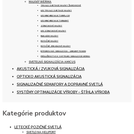
MAJÁKY WERMA
TRVALO SVIETIACE MAJÁKY ŽIAROVKOVÉ
LED TRVALO SVIETIACE MAJÁKY
LED MINI/ MIDI/ MAXI TWINFLASH
LED MINI/ MIDI/ MAXI TWINLIGHT
ZÁBLESKOVÉ MAJÁKY
LED ZÁBLESKOVÉ MAJÁKY
BLIKAJÚCE MAJÁKY
ROTAČNÉ MAJÁKY
ROTAČNÉ ZRKADLOVÉ MAJÁKY
INTEGROVANÁ SIGNALIZÁCIA - LINELIGHT FUSION
PRÍSLUŠENSTVO K SVETELNEJ SIGNALIZÁCII WERMA
SVETELNÁ SIGNALIZÁCIA AMICUS
AKUSTICKÁ / ZVUKOVÁ SIGNALIZÁCIA
OPTICKO AKUSTICKÁ SIGNALIZÁCIA
SIGNALIZAČNÉ SEMAFORY A DOPRAVNÉ SVETLÁ
SYSTÉMY OPTIMALIZÁCIE VÝROBY – ŠTÍHLA VÝROBA
Kategórie produktov
LETECKÉ POZIČNÉ SVETLÁ
SVETLO NA HELIPORT