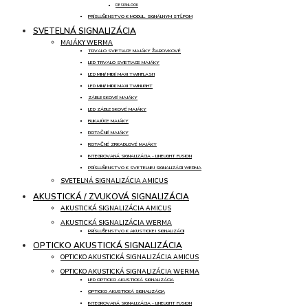
DESIGNLOOK
PRÍSLUŠENSTVO K MODUL. SIGNÁLNYM STĹPOM
SVETELNÁ SIGNALIZÁCIA
MAJÁKY WERMA
TRVALO SVIETIACE MAJÁKY ŽIAROVKOVÉ
LED TRVALO SVIETIACE MAJÁKY
LED MINI/ MIDI/ MAXI TWINFLASH
LED MINI/ MIDI/ MAXI TWINLIGHT
ZÁBLESKOVÉ MAJÁKY
LED ZÁBLESKOVÉ MAJÁKY
BLIKAJÚCE MAJÁKY
ROTAČNÉ MAJÁKY
ROTAČNÉ ZRKADLOVÉ MAJÁKY
INTEGROVANÁ SIGNALIZÁCIA - LINELIGHT FUSION
PRÍSLUŠENSTVO K SVETELNEJ SIGNALIZÁCII WERMA
SVETELNÁ SIGNALIZÁCIA AMICUS
AKUSTICKÁ / ZVUKOVÁ SIGNALIZÁCIA
AKUSTICKÁ SIGNALIZÁCIA AMICUS
AKUSTICKÁ SIGNALIZÁCIA WERMA
PRÍSLUŠENSTVO K AKUSTICKEJ SIGNALIZÁCII
OPTICKO AKUSTICKÁ SIGNALIZÁCIA
OPTICKO AKUSTICKÁ SIGNALIZÁCIA AMICUS
OPTICKO AKUSTICKÁ SIGNALIZÁCIA WERMA
LED OPTICKO AKUSTICKÁ SIGNALIZÁCIA
OPTICKO AKUSTICKÁ SIGNALIZÁCIA
INTEGROVANÁ SIGNALIZÁCIA - LINELIGHT FUSION