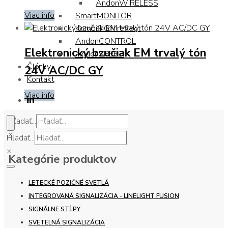
AndonWIRELESS
Viac info
SmartMONITOR
KombiSIGN reflect
AndonCONTROL
Elektronický bzučiak EM trvalý tón
AndonSPEED
Články
24V AC/DC GY
Kontakt
Viac info
Hľadať...
×
Hľadať...
×
Kategórie produktov
LETECKÉ POZIČNÉ SVETLÁ
INTEGROVANÁ SIGNALIZÁCIA - LINELIGHT FUSION
SIGNÁLNE STĹPY
SVETELNÁ SIGNALIZÁCIA