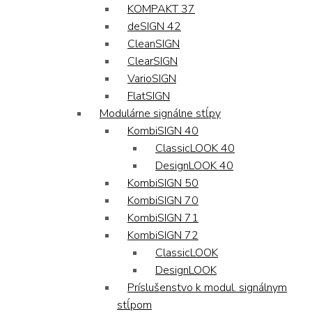
KOMPAKT 37
deSIGN 42
CleanSIGN
ClearSIGN
VarioSIGN
FlatSIGN
Modulárne signálne stĺpy
KombiSIGN 40
ClassicLOOK 40
DesignLOOK 40
KombiSIGN 50
KombiSIGN 70
KombiSIGN 71
KombiSIGN 72
ClassicLOOK
DesignLOOK
Príslušenstvo k modul. signálnym
stĺpom