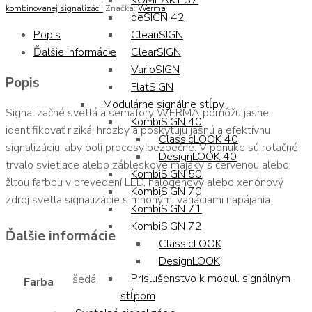
KOMPAKT 37
kombinovanej signalizácii
Značka:
Werma
deSIGN 42
CleanSIGN
Popis
ClearSIGN
Ďalšie informácie
VarioSIGN
Popis
FlatSIGN
Modulárne signálne stĺpy
Signalizačné svetlá a semafory WERMA pomôžu jasne
KombiSIGN 40
identifikovať riziká, hrozby a poskytujú jasnú a efektívnu
ClassicLOOK 40
signalizáciu, aby boli procesy bezpečné. V ponuke sú rotačné,
DesignLOOK 40
trvalo svietiace alebo zábleskové majáky s červenou alebo
KombiSIGN 50
žltou farbou v prevedení LED, halogénový alebo xenónový
KombiSIGN 70
zdroj svetla signalizácie s mnohými variáciami napájania.
KombiSIGN 71
KombiSIGN 72
Ďalšie informácie
ClassicLOOK
DesignLOOK
Príslušenstvo k modul. signálnym
šedá
Farba
stĺpom