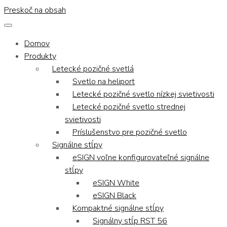
Preskoč na obsah
Domov
Produkty
Letecké pozičné svetlá
Svetlo na heliport
Letecké pozičné svetlo nízkej svietivosti
Letecké pozičné svetlo strednej
svietivosti
Príslušenstvo pre pozičné svetlo
Signálne stĺpy
eSIGN voľne konfigurovateľné signálne
stĺpy
eSIGN White
eSIGN Black
Kompaktné signálne stĺpy
Signálny stĺp RST 56