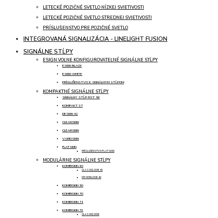
LETECKÉ POZIČNÉ SVETLO NÍZKEJ SVIETIVOSTI
LETECKÉ POZIČNÉ SVETLO STREDNEJ SVIETIVOSTI
PRÍSLUŠENSTVO PRE POZIČNÉ SVETLO
INTEGROVANÁ SIGNALIZÁCIA - LINELIGHT FUSION
SIGNÁLNE STĹPY
ESIGN VOĽNE KONFIGUROVATEĽNÉ SIGNÁLNE STĹPY
ESIGN BLACK
ESIGN WHITE
PRÍSLUŠENSTVO K SIGNÁLNYM STĹPOM
KOMPAKTNÉ SIGNÁLNE STĹPY
SIGNÁLNY STĹP RST 56
KOMPAKT 37
DESIGN 42
CLEANSIGN
CLEARSIGN
VARIOSIGN
FLATSIGN
PRÍSLUŠENSTVO FLATSIGN
MODULÁRNE SIGNÁLNE STĹPY
KOMBISIGN 40
CLASSICLOOK 40
DESIGNLOOK 40
KOMBISIGN 50
KOMBISIGN 70
KOMBISIGN 71
KOMBISIGN 72
CLASSICLOOK