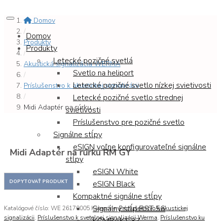
Domov
/
Domov
Produkty
Produkty
/
Letecké pozičné svetlá
Akustická signalizácia WERMA
Svetlo na heliport
/
Letecké pozičné svetlo nízkej svietivosti
Príslušenstvo k akustickej signalizácii
/
Letecké pozičné svetlo strednej
Midi Adaptér na rúrku...
svietivosti
Príslušenstvo pre pozičné svetlo
Signálne stĺpy
eSIGN voľne konfigurovateľné signálne
Midi Adaptér na rúrku RM GY
stĺpy
eSIGN White
eSIGN Black
Kompaktné signálne stĺpy
Signálny stĺp RST 56
Katalógové číslo:
WE 26170005
Kategórie:
Príslušenstvo k akustickej
signalizácii
,
Príslušenstvo k svetelnej signalizácii Werma
,
Príslušenstvo ku