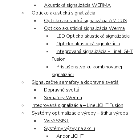
Akustická signalizácia WERMA
Opticko akustická signalizácia
Opticko akustická signalizácia AMICUS
Opticko akustická signalizácia Werma
LED Opticko akustická signalizácia
Opticko akustická signalizácia
Integrovaná signalizácia – LineLIGHT
Fusion
Príslušenstvo ku kombinovanej
signalizácii
Signalizačné semafory a dopravné svetlá
Dopravné svetlá
Semafory Werma
Integrovaná signalizácia – LineLIGHT Fusion
Systémy optimalizácie výroby – štíhla výroba
WeASSIST
Systémy výzvy na akciu
AndonLIGHT