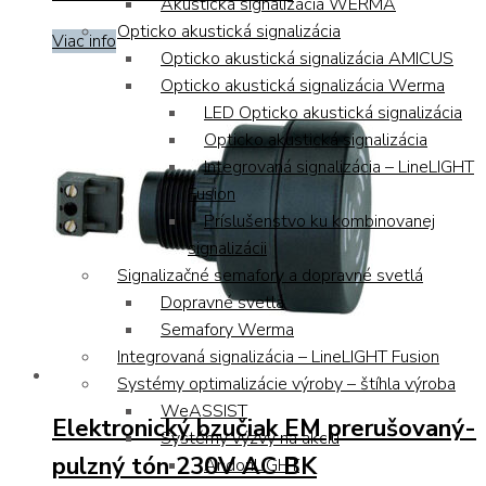
Akustická signalizácia WERMA
Opticko akustická signalizácia
Viac info
Opticko akustická signalizácia AMICUS
Opticko akustická signalizácia Werma
LED Opticko akustická signalizácia
Opticko akustická signalizácia
Integrovaná signalizácia – LineLIGHT
Fusion
Príslušenstvo ku kombinovanej
signalizácii
Signalizačné semafory a dopravné svetlá
Dopravné svetlá
Semafory Werma
Integrovaná signalizácia – LineLIGHT Fusion
Systémy optimalizácie výroby – štíhla výroba
WeASSIST
Elektronický bzučiak EM prerušovaný-
Systémy výzvy na akciu
pulzný tón 230V AC BK
AndonLIGHT