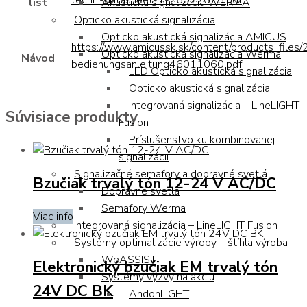
techn.-datasheet-1-26022075.pdf
Akustická signalizácia WERMA
list
Opticko akustická signalizácia
Opticko akustická signalizácia AMICUS
https://www.amicussk.sk/content/products_file
Opticko akustická signalizácia Werma
Návod
bedienungsanleitung46011060.pdf
LED Opticko akustická signalizácia
Opticko akustická signalizácia
Integrovaná signalizácia – LineLIGHT
Súvisiace produkty
Fusion
Príslušenstvo ku kombinovanej
signalizácii
Signalizačné semafory a dopravné svetlá
Bzučiak trvalý tón 12-24 V AC/DC
Dopravné svetlá
Semafory Werma
Viac info
Integrovaná signalizácia – LineLIGHT Fusion
Systémy optimalizácie výroby – štíhla výroba
WeASSIST
Elektronický bzučiak EM trvalý tón
Systémy výzvy na akciu
24V DC BK
AndonLIGHT