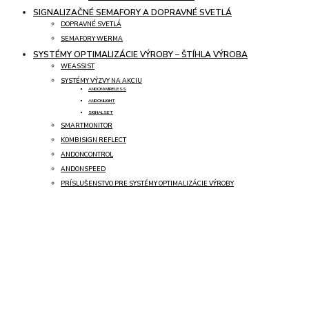
SIGNALIZAČNÉ SEMAFORY A DOPRAVNÉ SVETLÁ
DOPRAVNÉ SVETLÁ
SEMAFORY WERMA
SYSTÉMY OPTIMALIZÁCIE VÝROBY – ŠTÍHLA VÝROBA
WEASSIST
SYSTÉMY VÝZVY NA AKCIU
ANDONWIRELESS
ANDONLIGHT
SIGNALSET
SMARTMONITOR
KOMBISIGN REFLECT
ANDONCONTROL
ANDONSPEED
PRÍSLUŠENSTVO PRE SYSTÉMY OPTIMALIZÁCIE VÝROBY