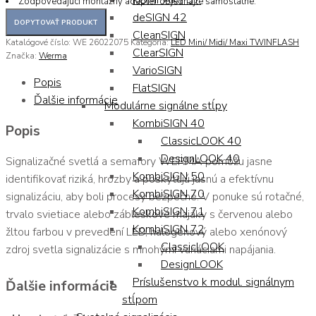
KOMPAKT 37
Zodpovedajúci montážny adaptér objednajte samostatne.
deSIGN 42
CleanSIGN
Katalógové číslo:
WE 26022075
Kategória:
LED Mini/ Midi/ Maxi TWINFLASH
ClearSIGN
Značka:
Werma
VarioSIGN
Popis
FlatSIGN
Ďalšie informácie
Modulárne signálne stĺpy
KombiSIGN 40
Popis
ClassicLOOK 40
DesignLOOK 40
Signalizačné svetlá a semafory WERMA pomôžu jasne
KombiSIGN 50
identifikovať riziká, hrozby a poskytujú jasnú a efektívnu
KombiSIGN 70
signalizáciu, aby boli procesy bezpečné. V ponuke sú rotačné,
KombiSIGN 71
trvalo svietiace alebo zábleskové majáky s červenou alebo
KombiSIGN 72
žltou farbou v prevedení LED, halogénový alebo xenónový
ClassicLOOK
zdroj svetla signalizácie s mnohými variáciami napájania.
DesignLOOK
Príslušenstvo k modul. signálnym
Ďalšie informácie
stĺpom