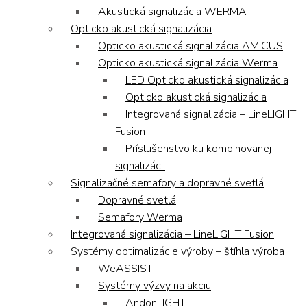
Akustická signalizácia WERMA
Opticko akustická signalizácia
Opticko akustická signalizácia AMICUS
Opticko akustická signalizácia Werma
LED Opticko akustická signalizácia
Opticko akustická signalizácia
Integrovaná signalizácia – LineLIGHT
Fusion
Príslušenstvo ku kombinovanej
signalizácii
Signalizačné semafory a dopravné svetlá
Dopravné svetlá
Semafory Werma
Integrovaná signalizácia – LineLIGHT Fusion
Systémy optimalizácie výroby – štíhla výroba
WeASSIST
Systémy výzvy na akciu
AndonLIGHT