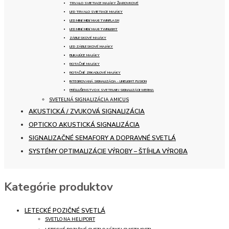
TRVALO SVIETIACE MAJÁKY ŽIAROVKOVÉ
LED TRVALO SVIETIACE MAJÁKY
LED MINI/ MIDI/ MAXI TWINFLASH
LED MINI/ MIDI/ MAXI TWINLIGHT
ZÁBLESKOVÉ MAJÁKY
LED ZÁBLESKOVÉ MAJÁKY
BLIKAJÚCE MAJÁKY
ROTAČNÉ MAJÁKY
ROTAČNÉ ZRKADLOVÉ MAJÁKY
INTEGROVANÁ SIGNALIZÁCIA - LINELIGHT FUSION
PRÍSLUŠENSTVO K SVETELNEJ SIGNALIZÁCII WERMA
SVETELNÁ SIGNALIZÁCIA AMICUS
AKUSTICKÁ / ZVUKOVÁ SIGNALIZÁCIA
OPTICKO AKUSTICKÁ SIGNALIZÁCIA
SIGNALIZAČNÉ SEMAFORY A DOPRAVNÉ SVETLÁ
SYSTÉMY OPTIMALIZÁCIE VÝROBY – ŠTÍHLA VÝROBA
Kategórie produktov
LETECKÉ POZIČNÉ SVETLÁ
SVETLO NA HELIPORT