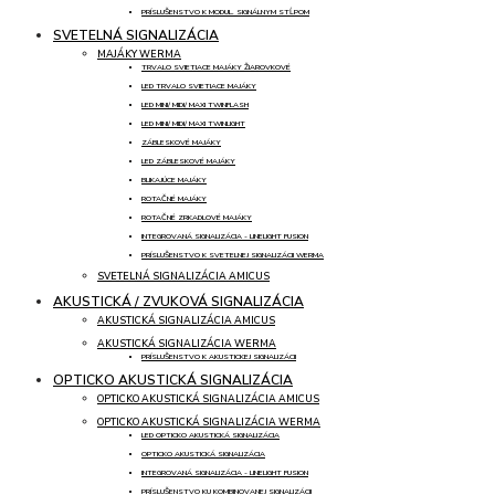
PRÍSLUŠENSTVO K MODUL. SIGNÁLNYM STĹPOM
SVETELNÁ SIGNALIZÁCIA
MAJÁKY WERMA
TRVALO SVIETIACE MAJÁKY ŽIAROVKOVÉ
LED TRVALO SVIETIACE MAJÁKY
LED MINI/ MIDI/ MAXI TWINFLASH
LED MINI/ MIDI/ MAXI TWINLIGHT
ZÁBLESKOVÉ MAJÁKY
LED ZÁBLESKOVÉ MAJÁKY
BLIKAJÚCE MAJÁKY
ROTAČNÉ MAJÁKY
ROTAČNÉ ZRKADLOVÉ MAJÁKY
INTEGROVANÁ SIGNALIZÁCIA - LINELIGHT FUSION
PRÍSLUŠENSTVO K SVETELNEJ SIGNALIZÁCII WERMA
SVETELNÁ SIGNALIZÁCIA AMICUS
AKUSTICKÁ / ZVUKOVÁ SIGNALIZÁCIA
AKUSTICKÁ SIGNALIZÁCIA AMICUS
AKUSTICKÁ SIGNALIZÁCIA WERMA
PRÍSLUŠENSTVO K AKUSTICKEJ SIGNALIZÁCII
OPTICKO AKUSTICKÁ SIGNALIZÁCIA
OPTICKO AKUSTICKÁ SIGNALIZÁCIA AMICUS
OPTICKO AKUSTICKÁ SIGNALIZÁCIA WERMA
LED OPTICKO AKUSTICKÁ SIGNALIZÁCIA
OPTICKO AKUSTICKÁ SIGNALIZÁCIA
INTEGROVANÁ SIGNALIZÁCIA - LINELIGHT FUSION
PRÍSLUŠENSTVO KU KOMBINOVANEJ SIGNALIZÁCII