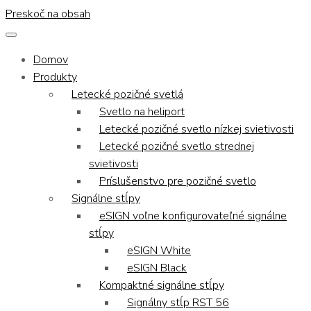
Preskoč na obsah
Domov
Produkty
Letecké pozičné svetlá
Svetlo na heliport
Letecké pozičné svetlo nízkej svietivosti
Letecké pozičné svetlo strednej
svietivosti
Príslušenstvo pre pozičné svetlo
Signálne stĺpy
eSIGN voľne konfigurovateľné signálne
stĺpy
eSIGN White
eSIGN Black
Kompaktné signálne stĺpy
Signálny stĺp RST 56