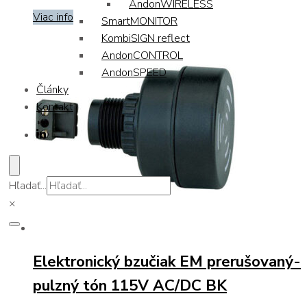
AndonWIRELESS
Viac info
SmartMONITOR
KombiSIGN reflect
AndonCONTROL
AndonSPEED
Články
Kontakt
Hľadať...
×
Elektronický bzučiak EM prerušovaný-
pulzný tón 115V AC/DC BK