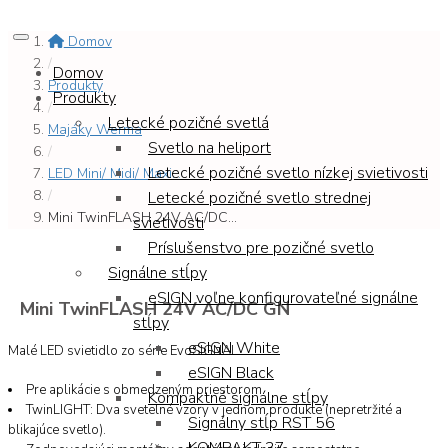
Domov
/
Domov
Produkty
Produkty
/
Letecké pozičné svetlá
Majáky Werma
Svetlo na heliport
/
Letecké pozičné svetlo nízkej svietivosti
LED Mini/ Midi/ Maxi...
/
Letecké pozičné svetlo strednej
Mini TwinFLASH 24V AC/DC...
svietivosti
Príslušenstvo pre pozičné svetlo
Signálne stĺpy
eSIGN voľne konfigurovateľné signálne
Mini TwinFLASH 24V AC/DC GN
stĺpy
eSIGN White
Malé LED svietidlo zo série EvoSIGNAL.
eSIGN Black
Pre aplikácie s obmedzeným priestorom.
Kompaktné signálne stĺpy
TwinLIGHT: Dva svetelné vzory v jednom produkte (nepretržité a
Signálny stĺp RST 56
blikajúce svetlo).