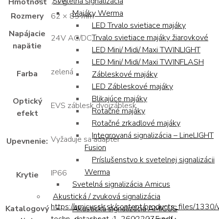
Svetelná signalizácia
Hmotnosť
71 g
Majáky Werma
Rozmery
62 × 85 mm
LED Trvalo svietiace majáky
Napájacie
Trvalo svietiace majáky žiarovkové
24V AC/DC
napätie
LED Mini/ Midi/ Maxi TWINLIGHT
LED Mini/ Midi/ Maxi TWINFLASH
zelená
Farba
Zábleskové majáky
LED Zábleskové majáky
Blikajúce majáky
Optický
EVS záblesk dvojzáblesk
Rotačné majáky
efekt
Rotačné zrkadlové majáky
Integrovaná signalizácia – LineLIGHT
Vyžaduje sa adaptér
Upevnenie:
Fusion
Príslušenstvo k svetelnej signalizácii
Werma
IP66
Krytie
Svetelná signalizácia Amicus
Akustická / zvuková signalizácia
https://amicussk.sk/content/products_files/1330
Akustická signalizácia AMICUS
Katalogový