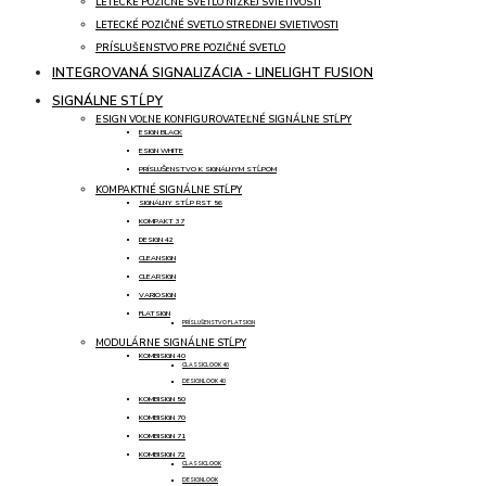
LETECKÉ POZIČNÉ SVETLO NÍZKEJ SVIETIVOSTI
LETECKÉ POZIČNÉ SVETLO STREDNEJ SVIETIVOSTI
PRÍSLUŠENSTVO PRE POZIČNÉ SVETLO
INTEGROVANÁ SIGNALIZÁCIA - LINELIGHT FUSION
SIGNÁLNE STĹPY
ESIGN VOĽNE KONFIGUROVATEĽNÉ SIGNÁLNE STĹPY
ESIGN BLACK
ESIGN WHITE
PRÍSLUŠENSTVO K SIGNÁLNYM STĹPOM
KOMPAKTNÉ SIGNÁLNE STĹPY
SIGNÁLNY STĹP RST 56
KOMPAKT 37
DESIGN 42
CLEANSIGN
CLEARSIGN
VARIOSIGN
FLATSIGN
PRÍSLUŠENSTVO FLATSIGN
MODULÁRNE SIGNÁLNE STĹPY
KOMBISIGN 40
CLASSICLOOK 40
DESIGNLOOK 40
KOMBISIGN 50
KOMBISIGN 70
KOMBISIGN 71
KOMBISIGN 72
CLASSICLOOK
DESIGNLOOK