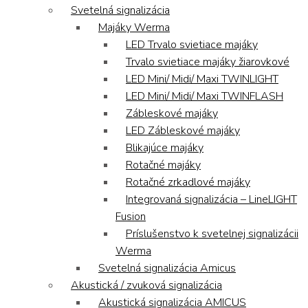
Svetelná signalizácia
Majáky Werma
LED Trvalo svietiace majáky
Trvalo svietiace majáky žiarovkové
LED Mini/ Midi/ Maxi TWINLIGHT
LED Mini/ Midi/ Maxi TWINFLASH
Zábleskové majáky
LED Zábleskové majáky
Blikajúce majáky
Rotačné majáky
Rotačné zrkadlové majáky
Integrovaná signalizácia – LineLIGHT
Fusion
Príslušenstvo k svetelnej signalizácii
Werma
Svetelná signalizácia Amicus
Akustická / zvuková signalizácia
Akustická signalizácia AMICUS