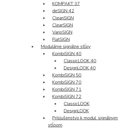
KOMPAKT 37
deSIGN 42
CleanSIGN
ClearSIGN
VarioSIGN
FlatSIGN
Modulárne signálne stĺpy
KombiSIGN 40
ClassicLOOK 40
DesignLOOK 40
KombiSIGN 50
KombiSIGN 70
KombiSIGN 71
KombiSIGN 72
ClassicLOOK
DesignLOOK
Príslušenstvo k modul. signálnym
stĺpom