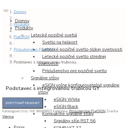
Domov
/
Domov
Produkty
Produkty
/
Letecké pozičné svetlá
FlatSIGN
Svetlo na heliport
/
Letecké pozičné svetlo nízkej svietivosti
Príslušenstvo FlatSIGN
/
Letecké pozičné svetlo strednej
Podstavec s integrovanou trubicou...
svietivosti
Príslušenstvo pre pozičné svetlo
Signálne stĺpy
eSIGN voľne konfigurovateľné signálne
Podstavec s integrovanou trubicou GY
stĺpy
eSIGN White
eSIGN Black
Katalógové číslo:
WE 96069803
Kategória:
Príslušenstvo FlatSIGN
Značka:
Kompaktné signálne stĺpy
Werma
Signálny stĺp RST 56
Popis