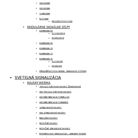
CLEANSIGN
CLEARSIGN
VARIOSIGN
FLATSIGN
PRÍSLUŠENSTVO FLATSIGN
MODULÁRNE SIGNÁLNE STĹPY
KOMBISIGN 40
CLASSICLOOK 40
DESIGNLOOK 40
KOMBISIGN 50
KOMBISIGN 70
KOMBISIGN 71
KOMBISIGN 72
CLASSICLOOK
DESIGNLOOK
PRÍSLUŠENSTVO K MODUL. SIGNÁLNYM STĹPOM
SVETELNÁ SIGNALIZÁCIA
MAJÁKY WERMA
TRVALO SVIETIACE MAJÁKY ŽIAROVKOVÉ
LED TRVALO SVIETIACE MAJÁKY
LED MINI/ MIDI/ MAXI TWINFLASH
LED MINI/ MIDI/ MAXI TWINLIGHT
ZÁBLESKOVÉ MAJÁKY
LED ZÁBLESKOVÉ MAJÁKY
BLIKAJÚCE MAJÁKY
ROTAČNÉ MAJÁKY
ROTAČNÉ ZRKADLOVÉ MAJÁKY
INTEGROVANÁ SIGNALIZÁCIA - LINELIGHT FUSION