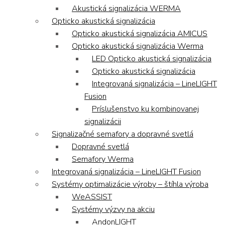
Akustická signalizácia WERMA
Opticko akustická signalizácia
Opticko akustická signalizácia AMICUS
Opticko akustická signalizácia Werma
LED Opticko akustická signalizácia
Opticko akustická signalizácia
Integrovaná signalizácia – LineLIGHT
Fusion
Príslušenstvo ku kombinovanej
signalizácii
Signalizačné semafory a dopravné svetlá
Dopravné svetlá
Semafory Werma
Integrovaná signalizácia – LineLIGHT Fusion
Systémy optimalizácie výroby – štíhla výroba
WeASSIST
Systémy výzvy na akciu
AndonLIGHT