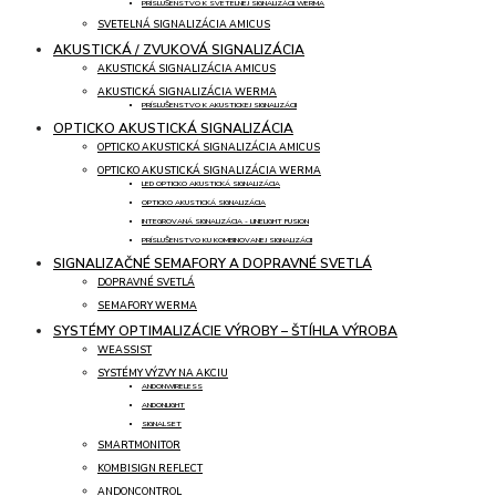
PRÍSLUŠENSTVO K SVETELNEJ SIGNALIZÁCII WERMA
SVETELNÁ SIGNALIZÁCIA AMICUS
AKUSTICKÁ / ZVUKOVÁ SIGNALIZÁCIA
AKUSTICKÁ SIGNALIZÁCIA AMICUS
AKUSTICKÁ SIGNALIZÁCIA WERMA
PRÍSLUŠENSTVO K AKUSTICKEJ SIGNALIZÁCII
OPTICKO AKUSTICKÁ SIGNALIZÁCIA
OPTICKO AKUSTICKÁ SIGNALIZÁCIA AMICUS
OPTICKO AKUSTICKÁ SIGNALIZÁCIA WERMA
LED OPTICKO AKUSTICKÁ SIGNALIZÁCIA
OPTICKO AKUSTICKÁ SIGNALIZÁCIA
INTEGROVANÁ SIGNALIZÁCIA - LINELIGHT FUSION
PRÍSLUŠENSTVO KU KOMBINOVANEJ SIGNALIZÁCII
SIGNALIZAČNÉ SEMAFORY A DOPRAVNÉ SVETLÁ
DOPRAVNÉ SVETLÁ
SEMAFORY WERMA
SYSTÉMY OPTIMALIZÁCIE VÝROBY – ŠTÍHLA VÝROBA
WEASSIST
SYSTÉMY VÝZVY NA AKCIU
ANDONWIRELESS
ANDONLIGHT
SIGNALSET
SMARTMONITOR
KOMBISIGN REFLECT
ANDONCONTROL