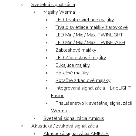
Svetelná signalizácia
Majáky Werma
LED Trvalo svietiace majáky
Trvalo svietiace majáky žiarovkové
LED Mini/ Midi/ Maxi TWINLIGHT
LED Mini/ Midi/ Maxi TWINFLASH
Zábleskové majáky
LED Zábleskové majáky
Blikajúce majáky
Rotačné majáky
Rotačné zrkadlové majáky
Integrovaná signalizácia – LineLIGHT
Fusion
Príslušenstvo k svetelnej signalizácii
Werma
Svetelná signalizácia Amicus
Akustická / zvuková signalizácia
Akustická signalizácia AMICUS