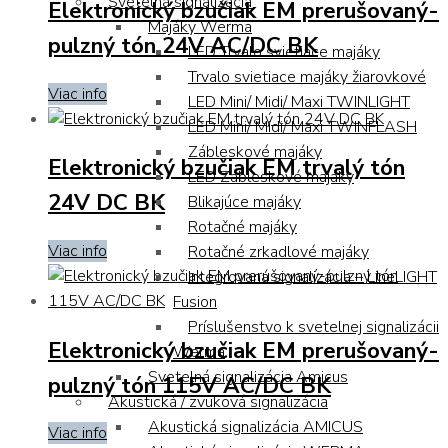
Svetelná signalizácia
Elektronický bzučiak EM prerušovaný-
Majáky Werma
pulzný tón 24V AC/DC BK
LED Trvalo svietiace majáky
Trvalo svietiace majáky žiarovkové
Viac info
LED Mini/ Midi/ Maxi TWINLIGHT
LED Mini/ Midi/ Maxi TWINFLASH
Zábleskové majáky
Elektronický bzučiak EM trvalý tón
LED Zábleskové majáky
24V DC BK
Blikajúce majáky
Rotačné majáky
Viac info
Rotačné zrkadlové majáky
Integrovaná signalizácia – LineLIGHT
Fusion
Príslušenstvo k svetelnej signalizácii
Elektronický bzučiak EM prerušovaný-
Werma
Svetelná signalizácia Amicus
pulzný tón 115V AC/DC BK
Akustická / zvuková signalizácia
Akustická signalizácia AMICUS
Viac info