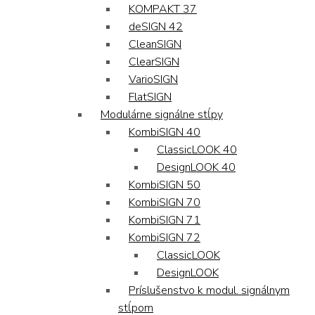
KOMPAKT 37
deSIGN 42
CleanSIGN
ClearSIGN
VarioSIGN
FlatSIGN
Modulárne signálne stĺpy
KombiSIGN 40
ClassicLOOK 40
DesignLOOK 40
KombiSIGN 50
KombiSIGN 70
KombiSIGN 71
KombiSIGN 72
ClassicLOOK
DesignLOOK
Príslušenstvo k modul. signálnym
stĺpom