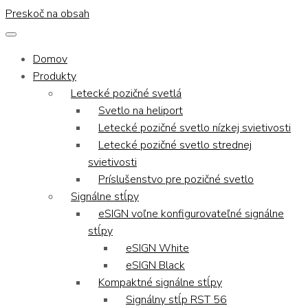
Preskoč na obsah
Domov
Produkty
Letecké pozičné svetlá
Svetlo na heliport
Letecké pozičné svetlo nízkej svietivosti
Letecké pozičné svetlo strednej
svietivosti
Príslušenstvo pre pozičné svetlo
Signálne stĺpy
eSIGN voľne konfigurovateľné signálne
stĺpy
eSIGN White
eSIGN Black
Kompaktné signálne stĺpy
Signálny stĺp RST 56