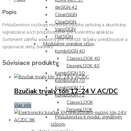
KOMPAKT 37
deSIGN 42
Popis
CleanSIGN
ClearSIGN
Príslušenstvo rozširuje možnosti využitia optickej a akustickej
VarioSIGN
signalizácie a ich prispôsobenie pre konkrétnu aplikáciu.
FlatSIGN
Sortiment zahŕňa adaptéry pre montáž, držiaky, predlžovacie a
Modulárne signálne stĺpy
spojovacie diely, žiarovky…
KombiSIGN 40
ClassicLOOK 40
Súvisiace produkty
DesignLOOK 40
KombiSIGN 50
KombiSIGN 70
KombiSIGN 71
Bzučiak trvalý tón 12-24 V AC/DC
KombiSIGN 72
ClassicLOOK
Viac info
DesignLOOK
Príslušenstvo k modul. signálnym
stĺpom