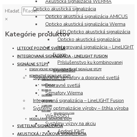
Akustická signalizácia WERMA
Opticko akustická signalizácia
Hľadať...
Opticko akustická signalizácia AMICUS
×
Opticko akustická signalizácia Werma
LED Opticko akustická signalizácia
Kategórie produktov
Opticko akustická signalizácia
Integrovaná signalizácia – LineLIGHT
LETECKÉ POZIČNÉ SVETLÁ
Fusion
INTEGROVANÁ SIGNALIZÁCIA - LINELIGHT FUSION
Príslušenstvo ku kombinovanej
SIGNÁLNE STĹPY
signalizácii
ESIGN VOĽNE KONFIGUROVATEĽNÉ SIGNÁLNE STĹPY
KOMPAKTNÉ SIGNÁLNE STĹPY
Signalizačné semafory a dopravné svetlá
SIGNÁLNY STĹP RST 56
Dopravné svetlá
KOMPAKT 37
DESIGN 42
Semafory Werma
CLEANSIGN
Integrovaná signalizácia – LineLIGHT Fusion
CLEARSIGN
VARIOSIGN
Systémy optimalizácie výroby – štíhla výroba
FLATSIGN
PRÍSLUŠENSTVO FLATSIGN
WeASSIST
MODULÁRNE SIGNÁLNE STĹPY
Systémy výzvy na akciu
SVETELNÁ SIGNALIZÁCIA
AndonLIGHT
AKUSTICKÁ / ZVUKOVÁ SIGNALIZÁCIA