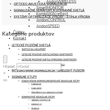
AndonWIRELESS
OPTICKO AKUSTICKÁ SIGNALIZÁCIA
SmartMONITOR
SIGNALIZAČNÉ SEMAFORY A DOPRAVNÉ SVETLÁ
KombiSIGN reflect
SYSTÉMY OPTIMALIZÁCIE VÝROBY – ŠTÍHLA VÝROBA
AndonCONTROL
AndonSPEED
Články
Kategórie produktov
Kontakt
LETECKÉ POZIČNÉ SVETLÁ
SVETLO NA HELIPORT
LETECKÉ POZIČNÉ SVETLO NÍZKEJ SVIETIVOSTI
LETECKÉ POZIČNÉ SVETLO STREDNEJ SVIETIVOSTI
PRÍSLUŠENSTVO PRE POZIČNÉ SVETLO
Hľadať...
INTEGROVANÁ SIGNALIZÁCIA - LINELIGHT FUSION
×
SIGNÁLNE STĹPY
ESIGN VOĽNE KONFIGUROVATEĽNÉ SIGNÁLNE STĹPY
ESIGN BLACK
ESIGN WHITE
PRÍSLUŠENSTVO K SIGNÁLNYM STĹPOM
KOMPAKTNÉ SIGNÁLNE STĹPY
SIGNÁLNY STĹP RST 56
KOMPAKT 37
DESIGN 42