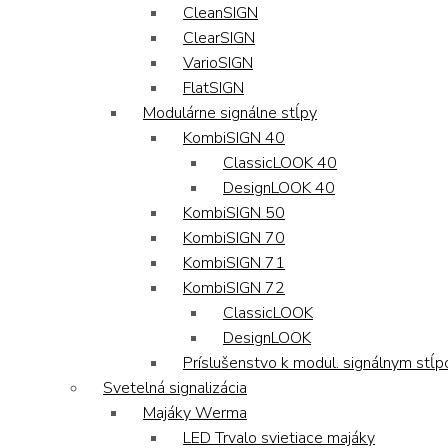
CleanSIGN
ClearSIGN
VarioSIGN
FlatSIGN
Modulárne signálne stĺpy
KombiSIGN 40
ClassicLOOK 40
DesignLOOK 40
KombiSIGN 50
KombiSIGN 70
KombiSIGN 71
KombiSIGN 72
ClassicLOOK
DesignLOOK
Príslušenstvo k modul. signálnym stĺ
Svetelná signalizácia
Majáky Werma
LED Trvalo svietiace majáky