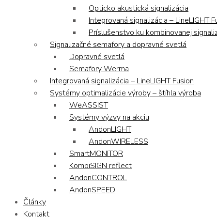
Opticko akustická signalizácia
Integrovaná signalizácia – LineLIGHT F
Príslušenstvo ku kombinovanej signaliz
Signalizačné semafory a dopravné svetlá
Dopravné svetlá
Semafory Werma
Integrovaná signalizácia – LineLIGHT Fusion
Systémy optimalizácie výroby – štíhla výroba
WeASSIST
Systémy výzvy na akciu
AndonLIGHT
AndonWIRELESS
SmartMONITOR
KombiSIGN reflect
AndonCONTROL
AndonSPEED
Články
Kontakt