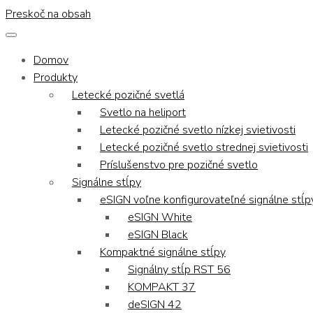
Preskoč na obsah
Domov
Produkty
Letecké pozičné svetlá
Svetlo na heliport
Letecké pozičné svetlo nízkej svietivosti
Letecké pozičné svetlo strednej svietivosti
Príslušenstvo pre pozičné svetlo
Signálne stĺpy
eSIGN voľne konfigurovateľné signálne stĺp
eSIGN White
eSIGN Black
Kompaktné signálne stĺpy
Signálny stĺp RST 56
KOMPAKT 37
deSIGN 42