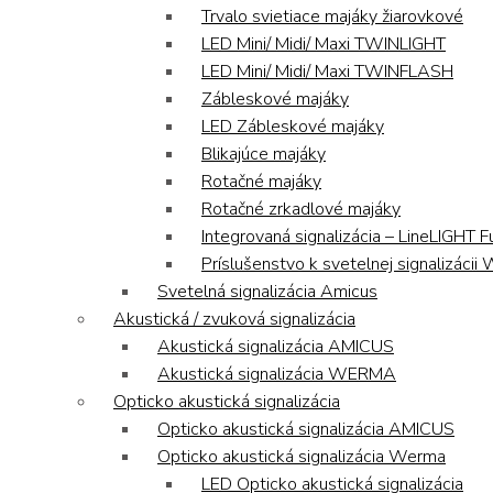
Trvalo svietiace majáky žiarovkové
LED Mini/ Midi/ Maxi TWINLIGHT
LED Mini/ Midi/ Maxi TWINFLASH
Zábleskové majáky
LED Zábleskové majáky
Blikajúce majáky
Rotačné majáky
Rotačné zrkadlové majáky
Integrovaná signalizácia – LineLIGHT F
Príslušenstvo k svetelnej signalizáci
Svetelná signalizácia Amicus
Akustická / zvuková signalizácia
Akustická signalizácia AMICUS
Akustická signalizácia WERMA
Opticko akustická signalizácia
Opticko akustická signalizácia AMICUS
Opticko akustická signalizácia Werma
LED Opticko akustická signalizácia