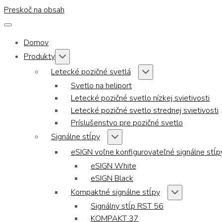
Preskoč na obsah
Domov
Produkty
Letecké pozičné svetlá
Svetlo na heliport
Letecké pozičné svetlo nízkej svietivosti
Letecké pozičné svetlo strednej svietivosti
Príslušenstvo pre pozičné svetlo
Signálne stĺpy
eSIGN voľne konfigurovateľné signálne stĺp
eSIGN White
eSIGN Black
Kompaktné signálne stĺpy
Signálny stĺp RST 56
KOMPAKT 37