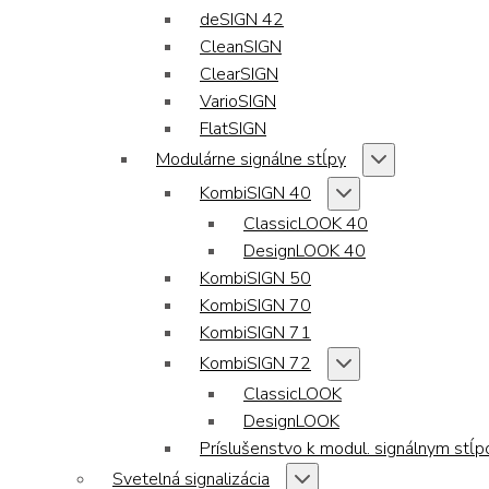
deSIGN 42
CleanSIGN
ClearSIGN
VarioSIGN
FlatSIGN
Modulárne signálne stĺpy
KombiSIGN 40
ClassicLOOK 40
DesignLOOK 40
KombiSIGN 50
KombiSIGN 70
KombiSIGN 71
KombiSIGN 72
ClassicLOOK
DesignLOOK
Príslušenstvo k modul. signálnym stĺ
Svetelná signalizácia