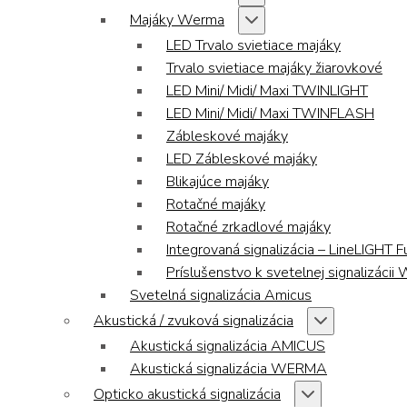
Majáky Werma
LED Trvalo svietiace majáky
Trvalo svietiace majáky žiarovkové
LED Mini/ Midi/ Maxi TWINLIGHT
LED Mini/ Midi/ Maxi TWINFLASH
Zábleskové majáky
LED Zábleskové majáky
Blikajúce majáky
Rotačné majáky
Rotačné zrkadlové majáky
Integrovaná signalizácia – LineLIGHT F
Príslušenstvo k svetelnej signalizáci
Svetelná signalizácia Amicus
Akustická / zvuková signalizácia
Akustická signalizácia AMICUS
Akustická signalizácia WERMA
Opticko akustická signalizácia