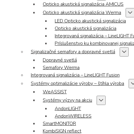
Opticko akustická signalizácia AMICUS
Opticko akustická signalizácia Werma
LED Opticko akustická signalizácia
Opticko akustická signalizácia
Integrovaná signalizácia – LineLIGHT F
Príslušenstvo ku kombinovanej signaliz
Signalizačné semafory a dopravné svetlá
Dopravné svetlá
Semafory Werma
Integrovaná signalizácia – LineLIGHT Fusion
Systémy optimalizácie výroby – štíhla výroba
WeASSIST
Systémy výzvy na akciu
AndonLIGHT
AndonWIRELESS
SmartMONITOR
KombiSIGN reflect