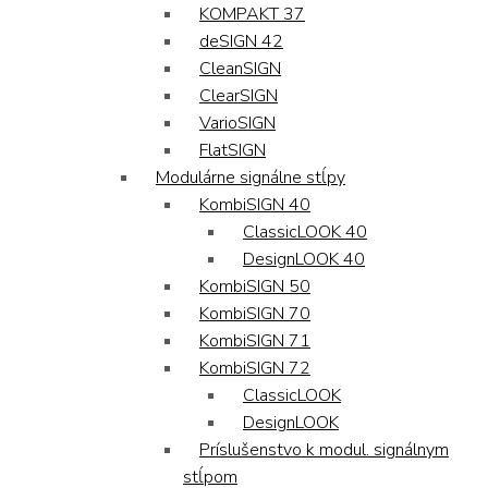
KOMPAKT 37
deSIGN 42
CleanSIGN
ClearSIGN
VarioSIGN
FlatSIGN
Modulárne signálne stĺpy
KombiSIGN 40
ClassicLOOK 40
DesignLOOK 40
KombiSIGN 50
KombiSIGN 70
KombiSIGN 71
KombiSIGN 72
ClassicLOOK
DesignLOOK
Príslušenstvo k modul. signálnym
stĺpom