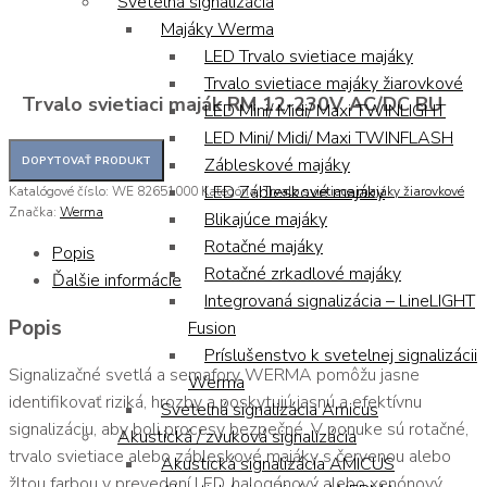
Svetelná signalizácia
Majáky Werma
LED Trvalo svietiace majáky
Trvalo svietiace majáky žiarovkové
Trvalo svietiaci maják RM 12-230V AC/DC BU
LED Mini/ Midi/ Maxi TWINLIGHT
LED Mini/ Midi/ Maxi TWINFLASH
Zábleskové majáky
LED Zábleskové majáky
Katalógové číslo:
WE 82651000
Kategória:
Trvalo svietiace majáky žiarovkové
Značka:
Werma
Blikajúce majáky
Rotačné majáky
Popis
Rotačné zrkadlové majáky
Ďalšie informácie
Integrovaná signalizácia – LineLIGHT
Popis
Fusion
Príslušenstvo k svetelnej signalizácii
Signalizačné svetlá a semafory WERMA pomôžu jasne
Werma
identifikovať riziká, hrozby a poskytujú jasnú a efektívnu
Svetelná signalizácia Amicus
signalizáciu, aby boli procesy bezpečné. V ponuke sú rotačné,
Akustická / zvuková signalizácia
trvalo svietiace alebo zábleskové majáky s červenou alebo
Akustická signalizácia AMICUS
žltou farbou v prevedení LED, halogénový alebo xenónový