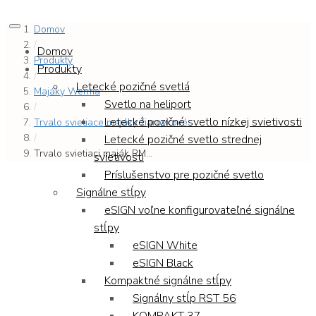
Domov
/
Domov
Produkty
Produkty
/
Letecké pozičné svetlá
Majáky Werma
Svetlo na heliport
/
Letecké pozičné svetlo nízkej svietivosti
Trvalo svietiace majáky žiarovkové
/
Letecké pozičné svetlo strednej
Trvalo svietiaci maják RM...
svietivosti
Príslušenstvo pre pozičné svetlo
Signálne stĺpy
eSIGN voľne konfigurovateľné signálne
stĺpy
eSIGN White
eSIGN Black
Kompaktné signálne stĺpy
Signálny stĺp RST 56