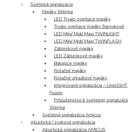
Svetelná signalizácia
Majáky Werma
LED Trvalo svietiace majáky
Trvalo svietiace majáky žiarovkové
LED Mini/ Midi/ Maxi TWINLIGHT
LED Mini/ Midi/ Maxi TWINFLASH
Zábleskové majáky
LED Zábleskové majáky
Blikajúce majáky
Rotačné majáky
Rotačné zrkadlové majáky
Integrovaná signalizácia – LineLIGHT
Fusion
Príslušenstvo k svetelnej signalizácii
Werma
Svetelná signalizácia Amicus
Akustická / zvuková signalizácia
Akustická signalizácia AMICUS