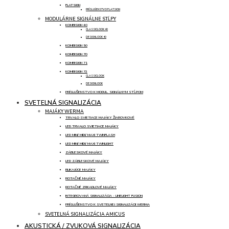
FLATSIGN
PRÍSLUŠENSTVO FLATSIGN
MODULÁRNE SIGNÁLNE STĹPY
KOMBISIGN 40
CLASSICLOOK 40
DESIGNLOOK 40
KOMBISIGN 50
KOMBISIGN 70
KOMBISIGN 71
KOMBISIGN 72
CLASSICLOOK
DESIGNLOOK
PRÍSLUŠENSTVO K MODUL. SIGNÁLNYM STĹPOM
SVETELNÁ SIGNALIZÁCIA
MAJÁKY WERMA
TRVALO SVIETIACE MAJÁKY ŽIAROVKOVÉ
LED TRVALO SVIETIACE MAJÁKY
LED MINI/ MIDI/ MAXI TWINFLASH
LED MINI/ MIDI/ MAXI TWINLIGHT
ZÁBLESKOVÉ MAJÁKY
LED ZÁBLESKOVÉ MAJÁKY
BLIKAJÚCE MAJÁKY
ROTAČNÉ MAJÁKY
ROTAČNÉ ZRKADLOVÉ MAJÁKY
INTEGROVANÁ SIGNALIZÁCIA - LINELIGHT FUSION
PRÍSLUŠENSTVO K SVETELNEJ SIGNALIZÁCII WERMA
SVETELNÁ SIGNALIZÁCIA AMICUS
AKUSTICKÁ / ZVUKOVÁ SIGNALIZÁCIA