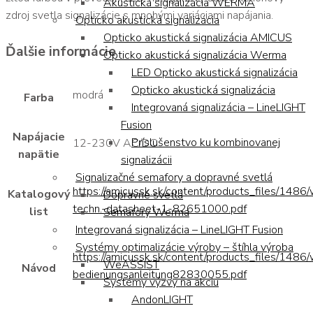
Akustická signalizácia WERMA
zdroj svetla signalizácie s mnohými variáciami napájania.
Opticko akustická signalizácia
Opticko akustická signalizácia AMICUS
Ďalšie informácie
Opticko akustická signalizácia Werma
LED Opticko akustická signalizácia
Opticko akustická signalizácia
modrá
Farba
Integrovaná signalizácia – LineLIGHT
Fusion
Napájacie
Príslušenstvo ku kombinovanej
12-230V AC/DC
napätie
signalizácii
Signalizačné semafory a dopravné svetlá
https://amicussk.sk/content/products_files/1486
Katalogový
Dopravné svetlá
techn.-datasheet-1-82651000.pdf
list
Semafory Werma
Integrovaná signalizácia – LineLIGHT Fusion
Systémy optimalizácie výroby – štíhla výroba
https://amicussk.sk/content/products_files/1486
WeASSIST
Návod
bedienungsanleitung82830055.pdf
Systémy výzvy na akciu
AndonLIGHT