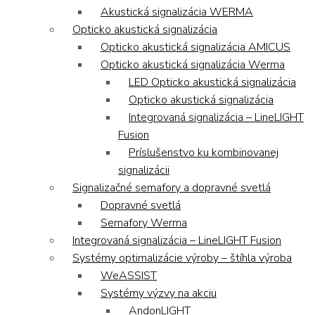
Akustická signalizácia WERMA
Opticko akustická signalizácia
Opticko akustická signalizácia AMICUS
Opticko akustická signalizácia Werma
LED Opticko akustická signalizácia
Opticko akustická signalizácia
Integrovaná signalizácia – LineLIGHT
Fusion
Príslušenstvo ku kombinovanej
signalizácii
Signalizačné semafory a dopravné svetlá
Dopravné svetlá
Semafory Werma
Integrovaná signalizácia – LineLIGHT Fusion
Systémy optimalizácie výroby – štíhla výroba
WeASSIST
Systémy výzvy na akciu
AndonLIGHT