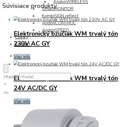
AndonWIRELESS
Súvisiace produkty
SmartMONITOR
KombiSIGN reflect
AndonCONTROL
AndonSPEED
Elektronický bzučiak WM trvalý tón
Články
230V AC GY
Kontakt
Viac info
Elektronický bzučiak WM trvalý tón
Hľadať...
×
24V AC/DC GY
Viac info