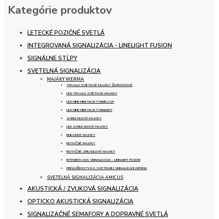
Kategórie produktov
LETECKÉ POZIČNÉ SVETLÁ
INTEGROVANÁ SIGNALIZÁCIA - LINELIGHT FUSION
SIGNÁLNE STĹPY
SVETELNÁ SIGNALIZÁCIA
MAJÁKY WERMA
TRVALO SVIETIACE MAJÁKY ŽIAROVKOVÉ
LED TRVALO SVIETIACE MAJÁKY
LED MINI/ MIDI/ MAXI TWINFLASH
LED MINI/ MIDI/ MAXI TWINLIGHT
ZÁBLESKOVÉ MAJÁKY
LED ZÁBLESKOVÉ MAJÁKY
BLIKAJÚCE MAJÁKY
ROTAČNÉ MAJÁKY
ROTAČNÉ ZRKADLOVÉ MAJÁKY
INTEGROVANÁ SIGNALIZÁCIA - LINELIGHT FUSION
PRÍSLUŠENSTVO K SVETELNEJ SIGNALIZÁCII WERMA
SVETELNÁ SIGNALIZÁCIA AMICUS
AKUSTICKÁ / ZVUKOVÁ SIGNALIZÁCIA
OPTICKO AKUSTICKÁ SIGNALIZÁCIA
SIGNALIZAČNÉ SEMAFORY A DOPRAVNÉ SVETLÁ