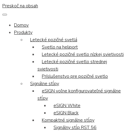
Preskoč na obsah
Domov
Produkty
Letecké pozičné svetlá
Svetlo na heliport
Letecké pozičné svetlo nízkej svietivosti
Letecké pozičné svetlo strednej
svietivosti
Príslušenstvo pre pozičné svetlo
Signálne stĺpy
eSIGN voľne konfigurovateľné signálne
stĺpy
eSIGN White
eSIGN Black
Kompaktné signálne stĺpy
Signálny stĺp RST 56