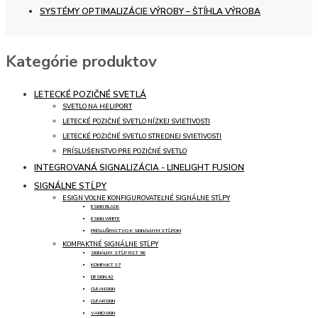
SYSTÉMY OPTIMALIZÁCIE VÝROBY – ŠTÍHLA VÝROBA
Kategórie produktov
LETECKÉ POZIČNÉ SVETLÁ
SVETLO NA HELIPORT
LETECKÉ POZIČNÉ SVETLO NÍZKEJ SVIETIVOSTI
LETECKÉ POZIČNÉ SVETLO STREDNEJ SVIETIVOSTI
PRÍSLUŠENSTVO PRE POZIČNÉ SVETLO
INTEGROVANÁ SIGNALIZÁCIA - LINELIGHT FUSION
SIGNÁLNE STĹPY
ESIGN VOĽNE KONFIGUROVATEĽNÉ SIGNÁLNE STĹPY
ESIGN BLACK
ESIGN WHITE
PRÍSLUŠENSTVO K SIGNÁLNYM STĹPOM
KOMPAKTNÉ SIGNÁLNE STĹPY
SIGNÁLNY STĹP RST 56
KOMPAKT 37
DESIGN 42
CLEANSIGN
CLEARSIGN
VARIOSIGN