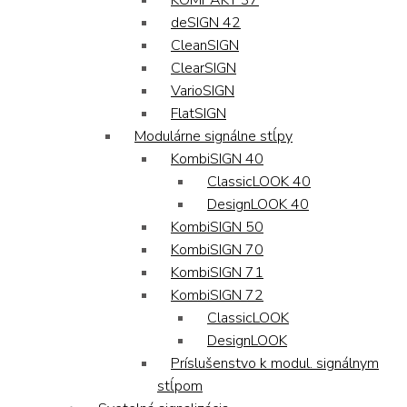
KOMPAKT 37
deSIGN 42
CleanSIGN
ClearSIGN
VarioSIGN
FlatSIGN
Modulárne signálne stĺpy
KombiSIGN 40
ClassicLOOK 40
DesignLOOK 40
KombiSIGN 50
KombiSIGN 70
KombiSIGN 71
KombiSIGN 72
ClassicLOOK
DesignLOOK
Príslušenstvo k modul. signálnym
stĺpom