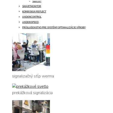
SIGNALSET
SMARTMONITOR
KOMBISIGN REFLECT
ANDONCONTROL
ANDONSPEED
PRÍSLUŠENSTVO PRE SYSTÉMY OPTIMALIZÁCIE VÝROBY
signalizačný stĺp werma
prekážková signalizácia