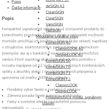
KOMPAKT 37
Popis
deSIGN 42
Ďalšie informácie
CleanSIGN
Popis
ClearSIGN
VarioSIGN
Kompaktné signalizačné stĺpiky sú už zostavené produkty do
FlatSIGN
konkrétneho prostredia. Štýlový dizajn a rozmanité možnosti
Modulárne signálne stĺpy
montáže umožňujú ich použitie v širokej škále oblastí, napríklad
KombiSIGN 40
v strojárstve, elektrotechnike, potravinárstve, chemickom
ClassicLOOK 40
priemysle, ale aj v bankách či na úradoch. Veľké množstvo
DesignLOOK 40
variácií, ktoré uspokoja akúkoľvek individuálnu potrebu v
KombiSIGN 50
rozsahu napájania od 12 V do 230 V, v rôznych kombináciách
KombiSIGN 70
optiky a akustiky alebo z mnohých možností pripojenia a
KombiSIGN 71
upevnenia od značky WERMA. Výhody
KombiSIGN 72
ClassicLOOK
Flexibilný výber farieb a svetelných efektov
DesignLOOK
Zámena poradia farieb pomocou elektroniky
Príslušenstvo k modul. signálnym
Farby a svetelné efekty nastaviteľné pomocou
stĺpom
mikrospínača