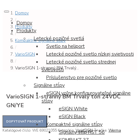
Domov
/
Domov
Produkty
Produkty
/
Letecké pozičné svetlá
Kompaktné signálne stĺpy
Svetlo na heliport
/
Letecké pozičné svetlo nízkej svietivosti
VarioSIGN
/
Letecké pozičné svetlo strednej
VarioSIGN 1-stranný BM Trvalý...
svietivosti
Príslušenstvo pre pozičné svetlo
Signálne stĺpy
eSIGN voľne konfigurovateľné signálne
VarioSIGN 1-stranný BM Trvalý tón 24VDC
stĺpy
GN/YE
eSIGN White
eSIGN Black
Kompaktné signálne stĺpy
Katalógové číslo:
WE 69021055
Kategória:
VarioSIGN
Značka:
Werma
Signálny stĺp RST 56