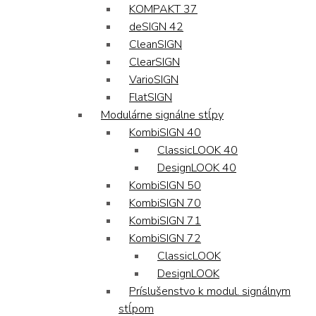
KOMPAKT 37
deSIGN 42
CleanSIGN
ClearSIGN
VarioSIGN
FlatSIGN
Modulárne signálne stĺpy
KombiSIGN 40
ClassicLOOK 40
DesignLOOK 40
KombiSIGN 50
KombiSIGN 70
KombiSIGN 71
KombiSIGN 72
ClassicLOOK
DesignLOOK
Príslušenstvo k modul. signálnym
stĺpom