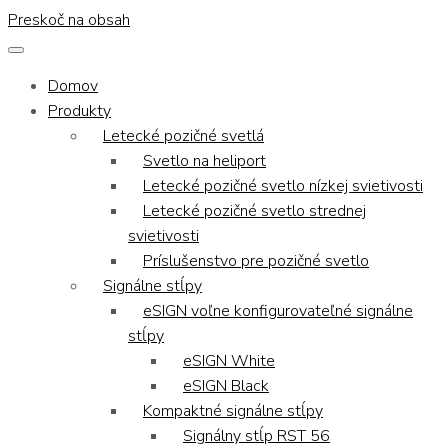
Preskoč na obsah
Domov
Produkty
Letecké pozičné svetlá
Svetlo na heliport
Letecké pozičné svetlo nízkej svietivosti
Letecké pozičné svetlo strednej
svietivosti
Príslušenstvo pre pozičné svetlo
Signálne stĺpy
eSIGN voľne konfigurovateľné signálne
stĺpy
eSIGN White
eSIGN Black
Kompaktné signálne stĺpy
Signálny stĺp RST 56