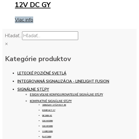
12V DC GY
Viac info
Hľadať...
×
Kategórie produktov
LETECKÉ POZIČNÉ SVETLÁ
INTEGROVANÁ SIGNALIZÁCIA - LINELIGHT FUSION
SIGNÁLNE STĹPY
ESIGN VOĽNE KONFIGUROVATEĽNÉ SIGNÁLNE STĹPY
KOMPAKTNÉ SIGNÁLNE STĹPY
SIGNÁLNY STĹP RST 56
KOMPAKT 37
DESIGN 42
CLEANSIGN
CLEARSIGN
VARIOSIGN
FLATSIGN