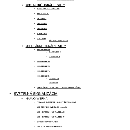
KOMPAKTNÉ SIGNÁLNE STĹPY
SIGNÁLNY STĹP RST 56
KOMPAKT 37
DESIGN 42
CLEANSIGN
CLEARSIGN
VARIOSIGN
FLATSIGN
PRÍSLUŠENSTVO FLATSIGN
MODULÁRNE SIGNÁLNE STĹPY
KOMBISIGN 40
CLASSICLOOK 40
DESIGNLOOK 40
KOMBISIGN 50
KOMBISIGN 70
KOMBISIGN 71
KOMBISIGN 72
CLASSICLOOK
DESIGNLOOK
PRÍSLUŠENSTVO K MODUL. SIGNÁLNYM STĹPOM
SVETELNÁ SIGNALIZÁCIA
MAJÁKY WERMA
TRVALO SVIETIACE MAJÁKY ŽIAROVKOVÉ
LED TRVALO SVIETIACE MAJÁKY
LED MINI/ MIDI/ MAXI TWINFLASH
LED MINI/ MIDI/ MAXI TWINLIGHT
ZÁBLESKOVÉ MAJÁKY
LED ZÁBLESKOVÉ MAJÁKY