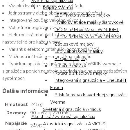
Svetelná signalizácia
Vysoká kvalita spracovania a vzhľadu
Majáky Werma
Jednostranný alebo obojstranný svetelný efekt
LED Trvalo svietiace majáky
Integrovaný bzučiak veľkého výkonu
Trvalo svietiace majáky žiarovkové
Voliteľne integrovaný zvuk
LED Mini/ Midi/ Maxi TWINLIGHT
Elektronická modularita: tzn. farby a svetelné efekty sú
LED Mini/ Midi/ Maxi TWINFLASH
nastaviteľné pre každú vrstvu
Zábleskové majáky
Variant s efektom priťahujúci pozornosť (EVS)
LED Zábleskové majáky
Možnosti inštalácie – montáž na základňu
Blikajúce majáky
Typickou aplikácie signálneho stĺpika VariSIGN werma je
Rotačné majáky
signalizácia porúch na stroje a zariadenia a na automatizačných
Rotačné zrkadlové majáky
systémoch.
Integrovaná signalizácia – LineLIGHT
Fusion
Ďalšie informácie
Príslušenstvo k svetelnej signalizácii
Werma
Hmotnosť
245 g
Svetelná signalizácia Amicus
Rozmery
90 × 62 × 220 mm
Akustická / zvuková signalizácia
Napájacie
Akustická signalizácia AMICUS
24VDC