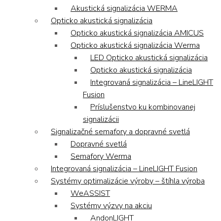
Akustická signalizácia WERMA
Opticko akustická signalizácia
Opticko akustická signalizácia AMICUS
Opticko akustická signalizácia Werma
LED Opticko akustická signalizácia
Opticko akustická signalizácia
Integrovaná signalizácia – LineLIGHT
Fusion
Príslušenstvo ku kombinovanej
signalizácii
Signalizačné semafory a dopravné svetlá
Dopravné svetlá
Semafory Werma
Integrovaná signalizácia – LineLIGHT Fusion
Systémy optimalizácie výroby – štíhla výroba
WeASSIST
Systémy výzvy na akciu
AndonLIGHT