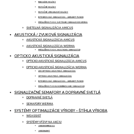
BLIKAJÚCE MAJÁKY
ROTAČNÉ MAJÁKY
ROTAČNÉ ZRKADLOVÉ MAJÁKY
INTEGROVANÁ SIGNALIZÁCIA - LINELIGHT FUSION
PRÍSLUŠENSTVO K SVETELNEJ SIGNALIZÁCII WERMA
SVETELNÁ SIGNALIZÁCIA AMICUS
AKUSTICKÁ / ZVUKOVÁ SIGNALIZÁCIA
AKUSTICKÁ SIGNALIZÁCIA AMICUS
AKUSTICKÁ SIGNALIZÁCIA WERMA
PRÍSLUŠENSTVO K AKUSTICKEJ SIGNALIZÁCII
OPTICKO AKUSTICKÁ SIGNALIZÁCIA
OPTICKO AKUSTICKÁ SIGNALIZÁCIA AMICUS
OPTICKO AKUSTICKÁ SIGNALIZÁCIA WERMA
LED OPTICKO AKUSTICKÁ SIGNALIZÁCIA
OPTICKO AKUSTICKÁ SIGNALIZÁCIA
INTEGROVANÁ SIGNALIZÁCIA - LINELIGHT FUSION
PRÍSLUŠENSTVO KU KOMBINOVANEJ SIGNALIZÁCII
SIGNALIZAČNÉ SEMAFORY A DOPRAVNÉ SVETLÁ
DOPRAVNÉ SVETLÁ
SEMAFORY WERMA
SYSTÉMY OPTIMALIZÁCIE VÝROBY – ŠTÍHLA VÝROBA
WEASSIST
SYSTÉMY VÝZVY NA AKCIU
ANDONWIRELESS
ANDONLIGHT