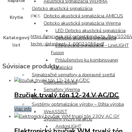
napätie
Akustická signalizácia WERMA
Opticko akustická signalizácia
Opticko akustická signalizácia AMICUS
IP65
Krytie
Opticko akustická signalizácia Werma
LED Opticko akustická signalizácia
https://amicussk.sk/content/products_files/1026
Katalogový
Opticko akustická signalizácia
techn.-datasheet-1-69021055.pdf
list
Integrovaná signalizácia – LineLIGHT
Fusion
Príslušenstvo ku kombinovanej
Súvisiace produkty
signalizácii
Signalizačné semafory a dopravné svetlá
Dopravné svetlá
Semafory Werma
Bzučiak trvalý tón 12-24 V AC/DC
Integrovaná signalizácia – LineLIGHT Fusion
Systémy optimalizácie výroby – štíhla výroba
Viac info
WeASSIST
Systémy výzvy na akciu
AndonLIGHT
Elektronický bzučiak WM trvalý tón