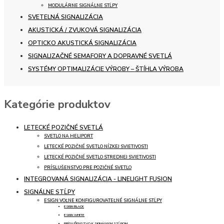
MODULÁRNE SIGNÁLNE STĹPY
SVETELNÁ SIGNALIZÁCIA
AKUSTICKÁ / ZVUKOVÁ SIGNALIZÁCIA
OPTICKO AKUSTICKÁ SIGNALIZÁCIA
SIGNALIZAČNÉ SEMAFORY A DOPRAVNÉ SVETLÁ
SYSTÉMY OPTIMALIZÁCIE VÝROBY – ŠTÍHLA VÝROBA
Kategórie produktov
LETECKÉ POZIČNÉ SVETLÁ
SVETLO NA HELIPORT
LETECKÉ POZIČNÉ SVETLO NÍZKEJ SVIETIVOSTI
LETECKÉ POZIČNÉ SVETLO STREDNEJ SVIETIVOSTI
PRÍSLUŠENSTVO PRE POZIČNÉ SVETLO
INTEGROVANÁ SIGNALIZÁCIA - LINELIGHT FUSION
SIGNÁLNE STĹPY
ESIGN VOĽNE KONFIGUROVATEĽNÉ SIGNÁLNE STĹPY
ESIGN BLACK
ESIGN WHITE
PRÍSLUŠENSTVO K SIGNÁLNYM STĹPOM