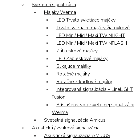
Svetelná signalizácia
Majáky Werma
LED Trvalo svietiace majáky
Trvalo svietiace majáky žiarovkové
LED Mini/ Midi/ Maxi TWINLIGHT
LED Mini/ Midi/ Maxi TWINFLASH
Zábleskové majáky
LED Zábleskové majáky
Blikajúce majáky
Rotačné majáky
Rotačné zrkadlové majáky
Integrovaná signalizácia – LineLIGHT
Fusion
Príslušenstvo k svetelnej signalizácii
Werma
Svetelná signalizácia Amicus
Akustická / zvuková signalizácia
Akustická signalizácia AMICUS