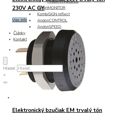
AndonWIRELESS
230V AC GY
SmartMONITOR
KombiSIGN reflect
Viac info
AndonCONTROL
AndonSPEED
Články
Kontakt
Hľadať...
×
Elektronický bzučiak EM trvalý tón