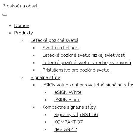
Preskoč na obsah
Domov
Produkty
Letecké pozičné svetlá
Svetlo na heliport
Letecké pozičné svetlo nízkej svietivosti
Letecké pozičné svetlo strednej svietivosti
Príslušenstvo pre pozičné svetlo
Signálne stĺpy
eSIGN voľne konfigurovateľné signálne stĺp
eSIGN White
eSIGN Black
Kompaktné signálne stĺpy
Signálny stĺp RST 56
KOMPAKT 37
deSIGN 42