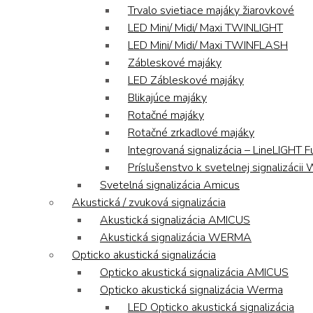
Trvalo svietiace majáky žiarovkové
LED Mini/ Midi/ Maxi TWINLIGHT
LED Mini/ Midi/ Maxi TWINFLASH
Zábleskové majáky
LED Zábleskové majáky
Blikajúce majáky
Rotačné majáky
Rotačné zrkadlové majáky
Integrovaná signalizácia – LineLIGHT F
Príslušenstvo k svetelnej signalizáci
Svetelná signalizácia Amicus
Akustická / zvuková signalizácia
Akustická signalizácia AMICUS
Akustická signalizácia WERMA
Opticko akustická signalizácia
Opticko akustická signalizácia AMICUS
Opticko akustická signalizácia Werma
LED Opticko akustická signalizácia