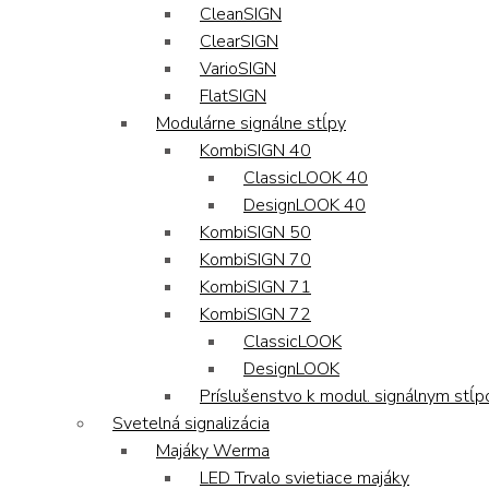
CleanSIGN
ClearSIGN
VarioSIGN
FlatSIGN
Modulárne signálne stĺpy
KombiSIGN 40
ClassicLOOK 40
DesignLOOK 40
KombiSIGN 50
KombiSIGN 70
KombiSIGN 71
KombiSIGN 72
ClassicLOOK
DesignLOOK
Príslušenstvo k modul. signálnym stĺ
Svetelná signalizácia
Majáky Werma
LED Trvalo svietiace majáky