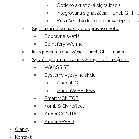
Opticko akustická signalizácia
Integrovaná signalizácia – LineLIGHT F
Príslušenstvo ku kombinovanej signaliz
Signalizačné semafory a dopravné svetlá
Dopravné svetlá
Semafory Werma
Integrovaná signalizácia – LineLIGHT Fusion
Systémy optimalizácie výroby – štíhla výroba
WeASSIST
Systémy výzvy na akciu
AndonLIGHT
AndonWIRELESS
SmartMONITOR
KombiSIGN reflect
AndonCONTROL
AndonSPEED
Články
Kontakt